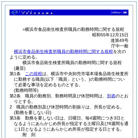
○横浜市食品衛生検査所職員の勤務時間に関する規程
昭和55年12月15日
達第49号
庁中一般
横浜市食品衛生検査所職員の勤務時間に関する規程
を次の
ように定める。
横浜市食品衛生検査所職員の勤務時間に関する規程
(趣旨)
第1条
この規程
は、横浜市中央卸売市場本場食品衛生検査所
に勤務する職員
(以下「職員」という。)
の勤務時間につい
て必要な事項を定めるものとする。
(勤務時間等)
第2条
職員の勤務別、勤務時間及び休憩時間は、
別表
のとお
りとする。
2
職員の勤務別及び休憩時間の割振りは、所長が定める。
(勤務を要しない日)
第3条
勤務を要しない日は、日曜日、毎4週間につき3日と
なるようにあらかじめ所長が指定する土曜日及び8週間を通
じ1日となるようにあらかじめ所長が指定する日とする。
附
則