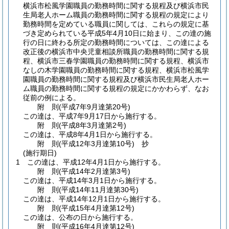
横浜市松風学園職員の勤務時間に関する規程及び横浜市民
生局老人ホーム職員の勤務時間に関する規程の規定により
勤務時間を定めている職員に関しては、これらの規定に基
づき定められている平成5年4月10日に始まり、この達の施
行の日に終わる所定の勤務時間については、この達による
改正後の横浜市中央児童相談所職員の勤務時間に関する規
程、横浜市三春学園職員の勤務時間に関する規程、横浜市
なしの木学園職員の勤務時間に関する規程、横浜市松風学
園職員の勤務時間に関する規程及び横浜市民生局老人ホー
ム職員の勤務時間に関する規程の規定にかかわらず、なお
従前の例による。
附
則
(平成7年9月
達第20号)
この達は、平成7年9月17日から施行する。
附
則
(平成8年3月
達第2号)
この達は、平成8年4月1日から施行する。
附
則
(平成12年3月
達第10号)
抄
(施行期日)
1
この達は、平成12年4月1日から施行する。
附
則
(平成14年2月
達第3号)
この達は、平成14年3月1日から施行する。
附
則
(平成14年11月
達第30号)
この達は、平成14年12月1日から施行する。
附
則
(平成15年4月
達第12号)
この達は、公布の日から施行する。
附
則
(平成16年4月
達第12号)