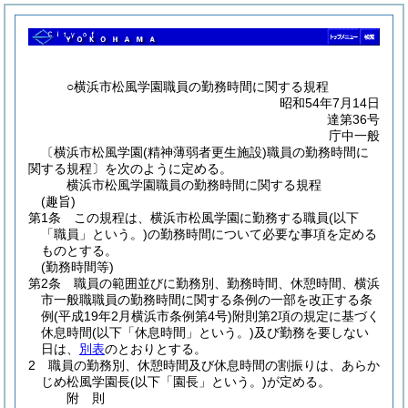
○横浜市松風学園職員の勤務時間に関する規程
昭和54年7月14日
達第36号
庁中一般
〔横浜市松風学園(精神薄弱者更生施設)職員の勤務時間に
関する規程〕を次のように定める。
横浜市松風学園職員の勤務時間に関する規程
(趣旨)
第1条
この規程は、横浜市松風学園に勤務する職員
(以下
「職員」という。)
の勤務時間について必要な事項を定める
ものとする。
(勤務時間等)
第2条
職員の範囲並びに勤務別、勤務時間、休憩時間、横浜
市一般職職員の勤務時間に関する条例の一部を改正する条
例
(平成19年2月横浜市条例第4号)
附則第2項の規定に基づく
休息時間
(以下「休息時間」という。)
及び勤務を要しない
日は、
別表
のとおりとする。
2
職員の勤務別、休憩時間及び休息時間の割振りは、あらか
じめ松風学園長
(以下「園長」という。)
が定める。
附
則