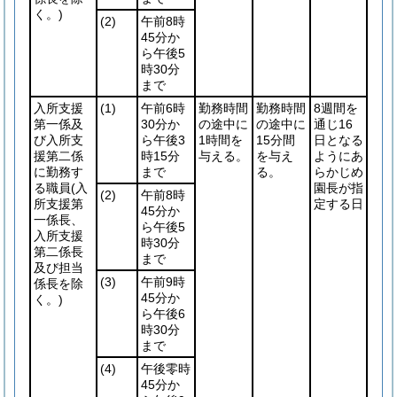
く。)
(2)
午前8時
45分か
ら午後5
時30分
まで
入所支援
(1)
午前6時
勤務時間
勤務時間
8週間を
第一係及
30分か
の途中に
の途中に
通じ16
び入所支
ら午後3
1時間を
15分間
日となる
援第二係
時15分
与える。
を与え
ようにあ
に勤務す
まで
る。
らかじめ
る職員
(入
園長が指
(2)
午前8時
所支援第
定する日
45分か
一係長、
ら午後5
入所支援
時30分
第二係長
まで
及び担当
(3)
午前9時
係長を除
45分か
く。)
ら午後6
時30分
まで
(4)
午後零時
45分か