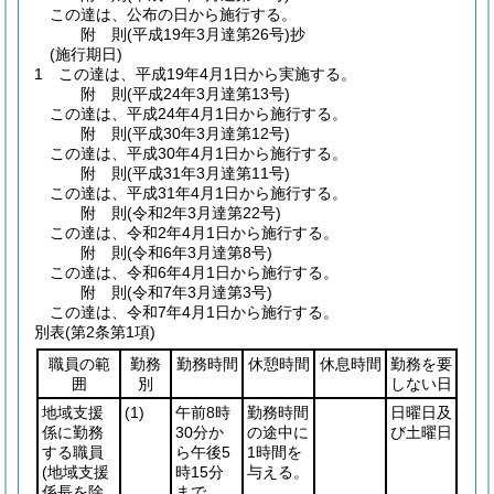
この達は、公布の日から施行する。
附
則
(平成19年3月
達第26号)
抄
(施行期日)
1
この達は、平成19年4月1日から実施する。
附
則
(平成24年3月
達第13号)
この達は、平成24年4月1日から施行する。
附
則
(平成30年3月
達第12号)
この達は、平成30年4月1日から施行する。
附
則
(平成31年3月
達第11号)
この達は、平成31年4月1日から施行する。
附
則
(令和2年3月
達第22号)
この達は、令和2年4月1日から施行する。
附
則
(令和6年3月
達第8号)
この達は、令和6年4月1日から施行する。
附
則
(令和7年3月
達第3号)
この達は、令和7年4月1日から施行する。
別表
(第2条第1項)
職員の範
勤務
勤務時間
休憩時間
休息時間
勤務を要
囲
別
しない日
地域支援
(1)
午前8時
勤務時間
日曜日及
係に勤務
30分か
の途中に
び土曜日
する職員
ら午後5
1時間を
(地域支援
時15分
与える。
係長を除
まで