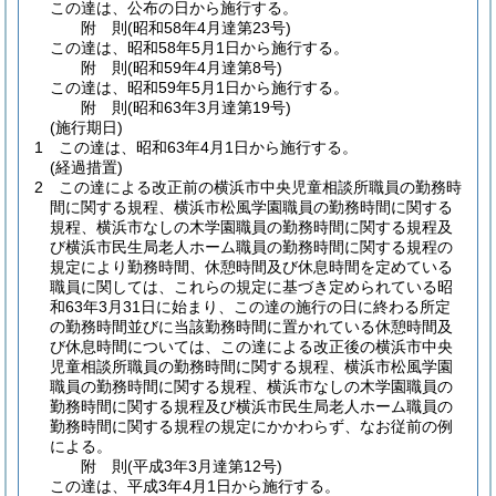
この達は、公布の日から施行する。
附
則
(昭和58年4月
達第23号)
この達は、昭和58年5月1日から施行する。
附
則
(昭和59年4月
達第8号)
この達は、昭和59年5月1日から施行する。
附
則
(昭和63年3月
達第19号)
(施行期日)
1
この達は、昭和63年4月1日から施行する。
(経過措置)
2
この達による改正前の横浜市中央児童相談所職員の勤務時
間に関する規程、横浜市松風学園職員の勤務時間に関する
規程、横浜市なしの木学園職員の勤務時間に関する規程及
び横浜市民生局老人ホーム職員の勤務時間に関する規程の
規定により勤務時間、休憩時間及び休息時間を定めている
職員に関しては、これらの規定に基づき定められている昭
和63年3月31日に始まり、この達の施行の日に終わる所定
の勤務時間並びに当該勤務時間に置かれている休憩時間及
び休息時間については、この達による改正後の横浜市中央
児童相談所職員の勤務時間に関する規程、横浜市松風学園
職員の勤務時間に関する規程、横浜市なしの木学園職員の
勤務時間に関する規程及び横浜市民生局老人ホーム職員の
勤務時間に関する規程の規定にかかわらず、なお従前の例
による。
附
則
(平成3年3月
達第12号)
この達は、平成3年4月1日から施行する。