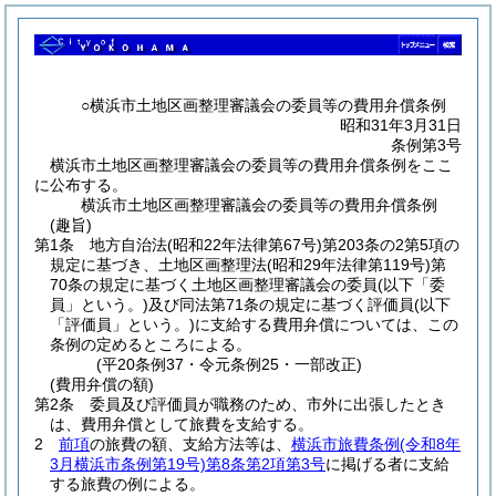
○横浜市土地区画整理審議会の委員等の費用弁償条例
昭和31年3月31日
条例第3号
横浜市土地区画整理審議会の委員等の費用弁償条例をここ
に公布する。
横浜市土地区画整理審議会の委員等の費用弁償条例
(趣旨)
第1条
地方自治法
(昭和22年法律第67号)
第203条の2第5項の
規定に基づき、土地区画整理法
(昭和29年法律第119号)
第
70条の規定に基づく土地区画整理審議会の委員
(以下「委
員」という。)
及び同法第71条の規定に基づく評価員
(以下
「評価員」という。)
に支給する費用弁償については、この
条例の定めるところによる。
(平20条例37・令元条例25・一部改正)
(費用弁償の額)
第2条
委員及び評価員が職務のため、市外に出張したとき
は、費用弁償として旅費を支給する。
2
前項
の旅費の額、支給方法等は、
横浜市旅費条例
(令和8年
3月横浜市条例第19号)
第8条第2項第3号
に掲げる者に支給
する旅費の例による。