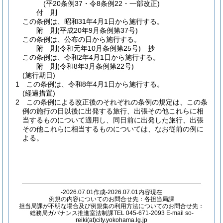
(平20条例37・令8条例22・一部改正)
付
則
この条例は、昭和31年4月1日から施行する。
附
則
(平成20年9月
条例第37号)
この条例は、公布の日から施行する。
附
則
(令和元年10月
条例第25号)
抄
この条例は、令和2年4月1日から施行する。
附
則
(令和8年3月
条例第22号)
(施行期日)
1
この条例は、令和8年4月1日から施行する。
(経過措置)
2
この条例による改正後のそれぞれの条例の規定は、この条
例の施行の日以後に出発する旅行、出張その他これらに相
当するものについて適用し、同日前に出発した旅行、出張
その他これらに相当するものについては、なお従前の例に
よる。
-2026.07.01作成-2026.07.01内容現在
例規の内容についてのお問合せ先：各担当局課
担当局課が不明な場合及び例規集の利用方法についてのお問合せ先：
総務局ガバナンス推進室法制課TEL 045-671-2093 E-mail so-
reiki(at)city.yokohama.lg.jp