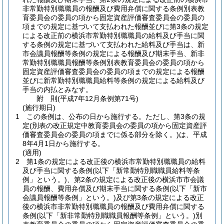
非常勤特別職職員の報酬及び費用弁償に関する条例別表教
育委員会の委員の項から固定資産評価審査委員会の委員の
項までの規定に基づいて支払われた報酬並びに第3条の規定
による改正前の横浜市常勤特別職職員の給料及び手当に関
する条例の規定に基づいて支払われた給料及び手当は、新
市会議員報酬等条例の規定による報酬及び期末手当、新非
常勤特別職職員報酬等条例別表教育委員会の委員の項から
固定資産評価審査委員会の委員の項までの規定による報酬
並びに新常勤特別職職員給料等条例の規定による給料及び
手当の内払とみなす。
附
則
(平成7年12月
条例第71号)
(施行期日)
1
この条例は、公布の日から施行する。
ただし、第3条の規
定
(別表の改正規定中教育委員会の委員の項から固定資産評
価審査委員会の委員の項までに係る部分を除く。)
は、平成
8年4月1日から施行する。
(適用)
2
第1条の規定による改正後の横浜市常勤特別職職員の給料
及び手当に関する条例
(以下「新常勤特別職職員給料等条
例」という。)
、第2条の規定による改正後の横浜市市会議
員の報酬、費用弁償及び期末手当に関する条例
(以下「新市
会議員報酬等条例」という。)
及び第3条の規定による改正
後の横浜市非常勤特別職職員の報酬及び費用弁償に関する
条例
(以下「新非常勤特別職職員報酬等条例」という。)
別