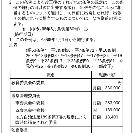
2
この条例による改正後のそれぞれの条例の規定は、この条
例の施行の日以後に出発する旅行、出張その他これらに相
当するものについて適用し、同日前に出発した旅行、出張
その他これらに相当するものについては、なお従前の例に
よる。
附
則
(令和8年3月
条例第30号)
抄
(施行期日)
1
この条例は、令和8年4月1日から施行する。
別表
(昭63条例4・平3条例58・平7条例71・平10条例
26・平13条例38・平15条例47・平17条例34・平19
条例9・平23条例17・平23条例50・平26条例81・令
元条例25・令7条例38・令8条例30・一部改正)
職名
報酬の額
教育委員会の委員
円
月額 366,000
選挙管理委員会
市委員会の委員
月額 283,000
区委員会の委員
同 139,000
地方自治法第189条第3項の規定により
日額 13,400
臨時に補充された委員
監査委員