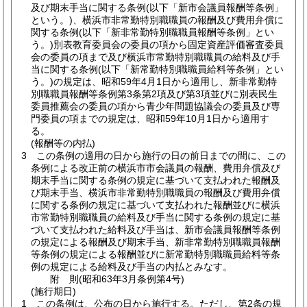
及び期末手当に関する条例
(以下「新市会議員報酬等条例」
という。)
、横浜市非常勤特別職職員の報酬及び費用弁償に
関する条例
(以下「新非常勤特別職職員報酬等条例」とい
う。)
別表教育委員会の委員の項から固定資産評価審査委員
会の委員の項まで及び横浜市常勤特別職職員の給料及び手
当に関する条例
(以下「新常勤特別職職員給料等条例」とい
う。)
の規定は、昭和59年4月1日から適用し、新非常勤特
別職職員報酬等条例第3条第2項及び第3項並びに別表民生
委員推薦会の委員の項から青少年問題協議会の委員及び専
門委員の項までの規定は、昭和59年10月1日から適用す
る。
(報酬等の内払)
3
この条例の適用の日から施行の日の前日までの間に、この
条例による改正前の横浜市市会議員の報酬、費用弁償及び
期末手当に関する条例の規定に基づいて支払われた報酬及
び期末手当、横浜市非常勤特別職職員の報酬及び費用弁償
に関する条例の規定に基づいて支払われた報酬並びに横浜
市常勤特別職職員の給料及び手当に関する条例の規定に基
づいて支払われた給料及び手当は、新市会議員報酬等条例
の規定による報酬及び期末手当、新非常勤特別職職員報酬
等条例の規定による報酬並びに新常勤特別職職員給料等条
例の規定による給料及び手当の内払とみなす。
附
則
(昭和63年3月
条例第4号)
(施行期日)
1
この条例は、公布の日から施行する。
ただし、第2条の規