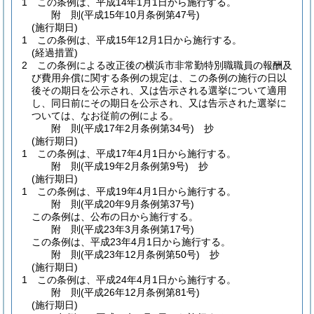
1
この条例は、平成14年1月1日から施行する。
附
則
(平成15年10月
条例第47号)
(施行期日)
1
この条例は、平成15年12月1日から施行する。
(経過措置)
2
この条例による改正後の横浜市非常勤特別職職員の報酬及
び費用弁償に関する条例の規定は、この条例の施行の日以
後その期日を公示され、又は告示される選挙について適用
し、同日前にその期日を公示され、又は告示された選挙に
ついては、なお従前の例による。
附
則
(平成17年2月
条例第34号)
抄
(施行期日)
1
この条例は、平成17年4月1日から施行する。
附
則
(平成19年2月
条例第9号)
抄
(施行期日)
1
この条例は、平成19年4月1日から施行する。
附
則
(平成20年9月
条例第37号)
この条例は、公布の日から施行する。
附
則
(平成23年3月
条例第17号)
この条例は、平成23年4月1日から施行する。
附
則
(平成23年12月
条例第50号)
抄
(施行期日)
1
この条例は、平成24年4月1日から施行する。
附
則
(平成26年12月
条例第81号)
(施行期日)