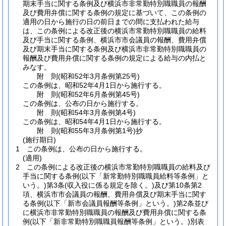
期末手当に関する条例及び横浜市非常勤特別職職員の報酬
及び費用弁償に関する条例の規定に基づいて、この条例の
適用の日から施行の日の前日までの間に支払われた給与
は、この条例による改正後の横浜市常勤特別職職員の給料
及び手当に関する条例、横浜市市会議員の報酬、費用弁償
及び期末手当に関する条例及び横浜市非常勤特別職職員の
報酬及び費用弁償に関する条例の規定による給与の内払と
みなす。
附
則
(昭和52年3月
条例第25号)
この条例は、昭和52年4月1日から施行する。
附
則
(昭和52年6月
条例第45号)
この条例は、公布の日から施行する。
附
則
(昭和54年3月
条例第4号)
この条例は、昭和54年4月1日から施行する。
附
則
(昭和55年3月
条例第1号)
抄
(施行期日)
1
この条例は、公布の日から施行する。
(適用)
2
この条例による改正後の横浜市常勤特別職職員の給料及び
手当に関する条例
(以下「新常勤特別職職員給料等条例」と
いう。)
第3条
(収入役に係る規定を除く。)
及び第10条第2
項、横浜市市会議員の報酬、費用弁償及び期末手当に関す
る条例
(以下「新市会議員報酬等条例」という。)
第2条並び
に横浜市非常勤特別職職員の報酬及び費用弁償に関する条
例
(以下「新非常勤特別職職員報酬等条例」という。)
別表