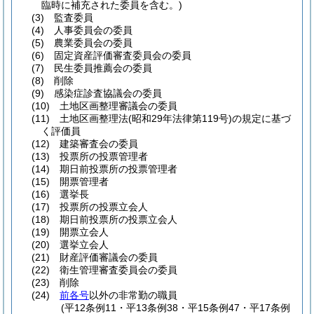
臨時に補充された委員を含む。)
(3)
監査委員
(4)
人事委員会の委員
(5)
農業委員会の委員
(6)
固定資産評価審査委員会の委員
(7)
民生委員推薦会の委員
(8)
削除
(9)
感染症診査協議会の委員
(10)
土地区画整理審議会の委員
(11)
土地区画整理法
(昭和29年法律第119号)
の規定に基づ
く評価員
(12)
建築審査会の委員
(13)
投票所の投票管理者
(14)
期日前投票所の投票管理者
(15)
開票管理者
(16)
選挙長
(17)
投票所の投票立会人
(18)
期日前投票所の投票立会人
(19)
開票立会人
(20)
選挙立会人
(21)
財産評価審議会の委員
(22)
衛生管理審査委員会の委員
(23)
削除
(24)
前各号
以外の非常勤の職員
(平12条例11・平13条例38・平15条例47・平17条例