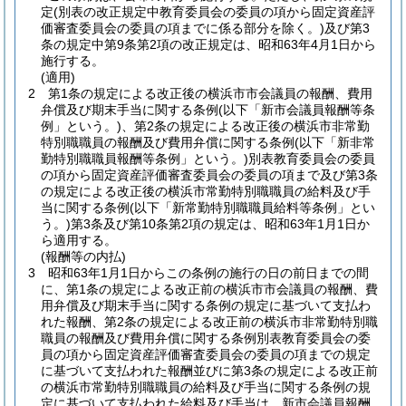
定
(別表の改正規定中教育委員会の委員の項から固定資産評
価審査委員会の委員の項までに係る部分を除く。)
及び第3
条の規定中第9条第2項の改正規定は、昭和63年4月1日から
施行する。
(適用)
2
第1条の規定による改正後の横浜市市会議員の報酬、費用
弁償及び期末手当に関する条例
(以下「新市会議員報酬等条
例」という。)
、第2条の規定による改正後の横浜市非常勤
特別職職員の報酬及び費用弁償に関する条例
(以下「新非常
勤特別職職員報酬等条例」という。)
別表教育委員会の委員
の項から固定資産評価審査委員会の委員の項まで及び第3条
の規定による改正後の横浜市常勤特別職職員の給料及び手
当に関する条例
(以下「新常勤特別職職員給料等条例」とい
う。)
第3条及び第10条第2項の規定は、昭和63年1月1日か
ら適用する。
(報酬等の内払)
3
昭和63年1月1日からこの条例の施行の日の前日までの間
に、第1条の規定による改正前の横浜市市会議員の報酬、費
用弁償及び期末手当に関する条例の規定に基づいて支払わ
れた報酬、第2条の規定による改正前の横浜市非常勤特別職
職員の報酬及び費用弁償に関する条例別表教育委員会の委
員の項から固定資産評価審査委員会の委員の項までの規定
に基づいて支払われた報酬並びに第3条の規定による改正前
の横浜市常勤特別職職員の給料及び手当に関する条例の規
定に基づいて支払われた給料及び手当は、新市会議員報酬