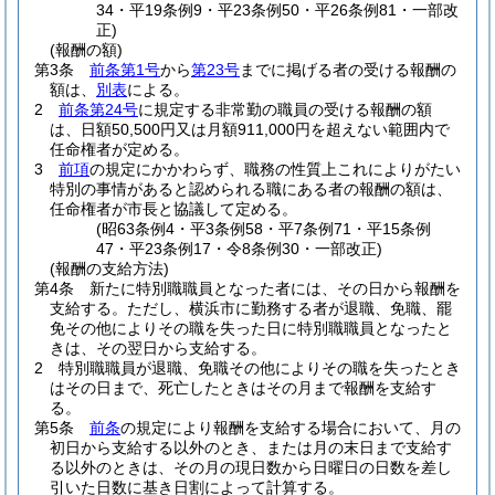
34・平19条例9・平23条例50・平26条例81・一部改
正)
(報酬の額)
第3条
前条第1号
から
第23号
までに掲げる者の受ける報酬の
額は、
別表
による。
2
前条第24号
に規定する非常勤の職員の受ける報酬の額
は、日額50,500円又は月額911,000円を超えない範囲内で
任命権者が定める。
3
前項
の規定にかかわらず、職務の性質上これによりがたい
特別の事情があると認められる職にある者の報酬の額は、
任命権者が市長と協議して定める。
(昭63条例4・平3条例58・平7条例71・平15条例
47・平23条例17・令8条例30・一部改正)
(報酬の支給方法)
第4条
新たに特別職職員となった者には、その日から報酬を
支給する。
ただし、横浜市に勤務する者が退職、免職、罷
免その他によりその職を失った日に特別職職員となったと
きは、その翌日から支給する。
2
特別職職員が退職、免職その他によりその職を失ったとき
はその日まで、死亡したときはその月まで報酬を支給す
る。
第5条
前条
の規定により報酬を支給する場合において、月の
初日から支給する以外のとき、または月の末日まで支給す
る以外のときは、その月の現日数から日曜日の日数を差し
引いた日数に基き日割によって計算する。