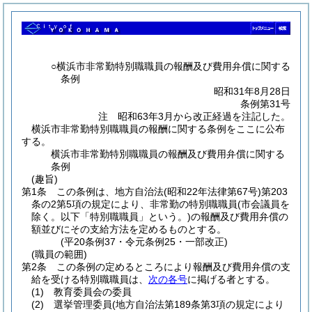
○横浜市非常勤特別職職員の報酬及び費用弁償に関する
条例
昭和31年8月28日
条例第31号
注 昭和63年3月から改正経過を注記した。
横浜市非常勤特別職職員の報酬に関する条例をここに公布
する。
横浜市非常勤特別職職員の報酬及び費用弁償に関する
条例
(趣旨)
第1条
この条例は、地方自治法
(昭和22年法律第67号)
第203
条の2第5項の規定により、非常勤の特別職職員
(市会議員を
除く。以下「特別職職員」という。)
の報酬及び費用弁償の
額並びにその支給方法を定めるものとする。
(平20条例37・令元条例25・一部改正)
(職員の範囲)
第2条
この条例の定めるところにより報酬及び費用弁償の支
給を受ける特別職職員は、
次の各号
に掲げる者とする。
(1)
教育委員会の委員
(2)
選挙管理委員
(地方自治法第189条第3項の規定により