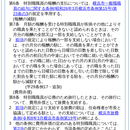
第6条
特別職職員の報酬の支払については、
横浜市一般職職
員の給与に関する条例
(昭和26年3月横浜市条例第15号)
第
23条の3
の規定を準用する。
(報酬の減額)
第7条
月額の報酬を受ける特別職職員が疾病その他によりそ
の職責を果たすことができないと認められるときは、その
月分の報酬の全部又は一部を支給しないことができる。
2
前項
の規定により報酬の一部を支給しない場合において
は、その月分の報酬の額に、その職責を果たすことができ
ないと認められた日数から日曜日の日数を差し引いた日数
をその月の初日
(月の中途においてその職に就いた場合にあ
っては、その職に就いた日)
からその月の末日
(月の中途に
おいてその職を失った場合にあっては、その職を失った日)
までの日数から日曜日の日数を差し引いた日数で除して得
た割合を乗じて得た額に相当する額を、その月分の報酬の
額から減額する。
(平29条例17・追加)
(費用弁償)
第8条
特別職職員が公務のため旅行したときは、その旅行に
ついて、費用弁償として旅費を支給する。
2
前項
の規定により支給する旅費の額は、任命権者が市長と
協議して定める額とし、その支給については、
横浜市旅費
条例
(令和8年3月横浜市条例第19号)
の例による。
3
他の条例に費用弁償の定めのある特別職職員については、
第2項
の規定にかかわらず、当該条例の定めるところによ