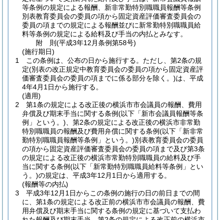
等条例の規定による報酬、新非常勤特別職職員報酬等条例
別表教育委員会の委員の項から固定資産評価審査委員会の
委員の項までの規定による報酬並びに新常勤特別職職員給
料等条例の規定による給料及び手当の内払とみなす。
附
則
(平成3年12月
条例第58号)
(施行期日)
1
この条例は、公布の日から施行する。
ただし、第2条の規
定
(別表の改正規定中教育委員会の委員の項から固定資産評
価審査委員会の委員の項までに係る部分を除く。)
は、平成
4年4月1日から施行する。
(適用)
2
第1条の規定による改正後の横浜市市会議員の報酬、費用
弁償及び期末手当に関する条例
(以下「新市会議員報酬等条
例」という。)
、第2条の規定による改正後の横浜市非常勤
特別職職員の報酬及び費用弁償に関する条例
(以下「新非常
勤特別職職員報酬等条例」という。)
別表教育委員会の委員
の項から固定資産評価審査委員会の委員の項まで及び第3条
の規定による改正後の横浜市常勤特別職職員の給料及び手
当に関する条例
(以下「新常勤特別職職員給料等条例」とい
う。)
の規定は、平成3年12月1日から適用する。
(報酬等の内払)
3
平成3年12月1日からこの条例の施行の日の前日までの間
に、第1条の規定による改正前の横浜市市会議員の報酬、費
用弁償及び期末手当に関する条例の規定に基づいて支払わ
れた報酬及び期末手当、第2条の規定による改正前の横浜市