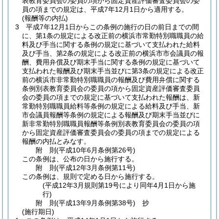
表教育委員会の委員の項から固定資産評価審査委員会の委
員の項までの規定は、平成7年12月1日から適用する。
(報酬等の内払)
3
平成7年12月1日からこの条例の施行の日の前日までの間
に、第1条の規定による改正前の横浜市常勤特別職職員の給
料及び手当に関する条例の規定に基づいて支払われた給料
及び手当、第2条の規定による改正前の横浜市市会議員の報
酬、費用弁償及び期末手当に関する条例の規定に基づいて
支払われた報酬及び期末手当並びに第3条の規定による改正
前の横浜市非常勤特別職職員の報酬及び費用弁償に関する
条例別表教育委員会の委員の項から固定資産評価審査委員
会の委員の項までの規定に基づいて支払われた報酬は、新
常勤特別職職員給料等条例の規定による給料及び手当、新
市会議員報酬等条例の規定による報酬及び期末手当並びに
新非常勤特別職職員報酬等条例別表教育委員会の委員の項
から固定資産評価審査委員会の委員の項までの規定による
報酬の内払とみなす。
附
則
(平成10年6月
条例第26号)
この条例は、公布の日から施行する。
附
則
(平成12年3月
条例第11号)
この条例は、規則で定める日から施行する。
(平成12年3月規則第19号により同年4月1日から施
行)
附
則
(平成13年9月
条例第38号)
抄
(施行期日)