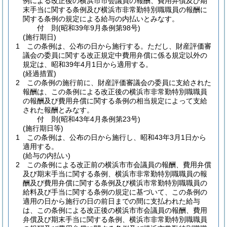
例による改正後の横浜市市会議員の報酬、費用弁償及び期
末手当に関する条例及び横浜市非常勤特別職職員の報酬に
関する条例の規定による給与の内払いとみなす。
付
則
(昭和39年9月
条例第98号)
(施行期日)
1
この条例は、公布の日から施行する。
ただし、財産評価審
議会の委員に関する改正規定中費用弁償に係る規定以外の
規定は、昭和39年4月1日から適用する。
(経過措置)
2
この条例の施行前に、財産評価審議会の委員に支給された
報酬は、この条例による改正後の横浜市非常勤特別職職員
の報酬及び費用弁償に関する条例の相当規定によって支給
された報酬とみなす。
付
則
(昭和43年4月
条例第23号)
(施行期日等)
1
この条例は、公布の日から施行し、昭和43年3月1日から
適用する。
(給与の内払い)
2
この条例による改正前の横浜市市会議員の報酬、費用弁償
及び期末手当に関する条例、横浜市非常勤特別職職員の報
酬及び費用弁償に関する条例及び横浜市常勤特別職職員の
給料及び手当に関する条例の規定に基づいて、この条例の
適用の日から施行の日の前日までの間に支払われた給与
は、この条例による改正後の横浜市市会議員の報酬、費用
弁償及び期末手当に関する条例、横浜市非常勤特別職職員