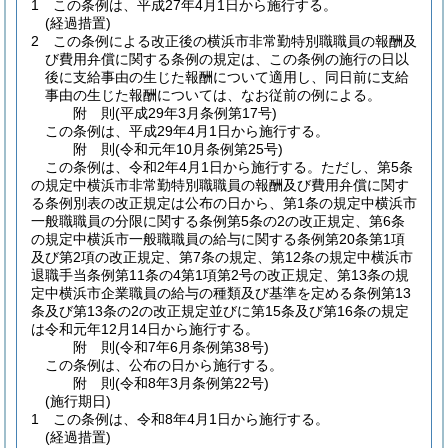
1
この条例は、平成27年4月1日から施行する。
(経過措置)
2
この条例による改正後の横浜市非常勤特別職職員の報酬及
び費用弁償に関する条例の規定は、この条例の施行の日以
後に支給事由の生じた報酬について適用し、同日前に支給
事由の生じた報酬については、なお従前の例による。
附
則
(平成29年3月
条例第17号)
この条例は、平成29年4月1日から施行する。
附
則
(令和元年10月
条例第25号)
この条例は、令和2年4月1日から施行する。
ただし、第5条
の規定中横浜市非常勤特別職職員の報酬及び費用弁償に関す
る条例別表の改正規定は公布の日から、第1条の規定中横浜市
一般職職員の分限に関する条例第5条の2の改正規定、第6条
の規定中横浜市一般職職員の給与に関する条例第20条第1項
及び第2項の改正規定、第7条の規定、第12条の規定中横浜市
退職手当条例第11条の4第1項第2号の改正規定、第13条の規
定中横浜市企業職員の給与の種類及び基準を定める条例第13
条及び第13条の2の改正規定並びに第15条及び第16条の規定
は令和元年12月14日から施行する。
附
則
(令和7年6月
条例第38号)
この条例は、公布の日から施行する。
附
則
(令和8年3月
条例第22号)
(施行期日)
1
この条例は、令和8年4月1日から施行する。
(経過措置)