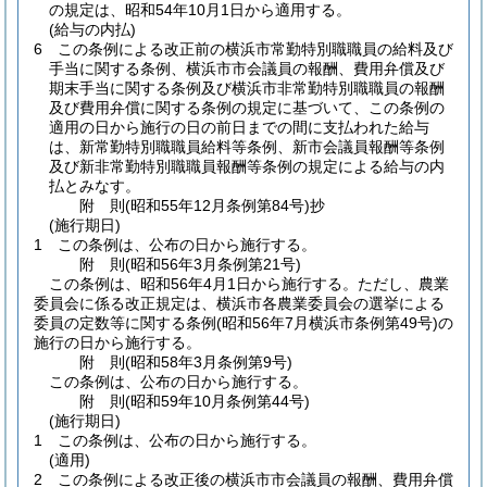
の規定は、昭和54年10月1日から適用する。
(給与の内払)
6
この条例による改正前の横浜市常勤特別職職員の給料及び
手当に関する条例、横浜市市会議員の報酬、費用弁償及び
期末手当に関する条例及び横浜市非常勤特別職職員の報酬
及び費用弁償に関する条例の規定に基づいて、この条例の
適用の日から施行の日の前日までの間に支払われた給与
は、新常勤特別職職員給料等条例、新市会議員報酬等条例
及び新非常勤特別職職員報酬等条例の規定による給与の内
払とみなす。
附
則
(昭和55年12月
条例第84号)
抄
(施行期日)
1
この条例は、公布の日から施行する。
附
則
(昭和56年3月
条例第21号)
この条例は、昭和56年4月1日から施行する。
ただし、農業
委員会に係る改正規定は、横浜市各農業委員会の選挙による
委員の定数等に関する条例
(昭和56年7月横浜市条例第49号)
の
施行の日から施行する。
附
則
(昭和58年3月
条例第9号)
この条例は、公布の日から施行する。
附
則
(昭和59年10月
条例第44号)
(施行期日)
1
この条例は、公布の日から施行する。
(適用)
2
この条例による改正後の横浜市市会議員の報酬、費用弁償