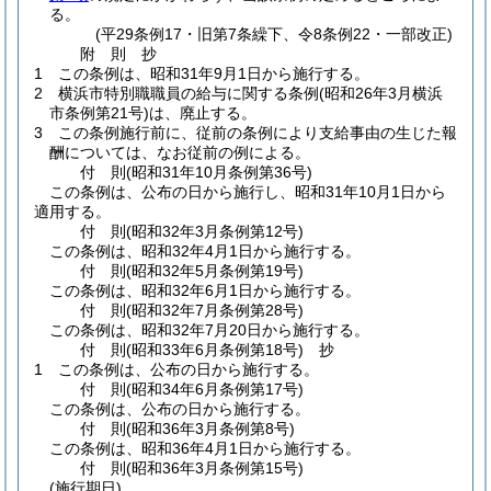
る。
(平29条例17・旧第7条繰下、令8条例22・一部改正)
附
則
抄
1
この条例は、昭和31年9月1日から施行する。
2
横浜市特別職職員の給与に関する条例
(昭和26年3月横浜
市条例第21号)
は、廃止する。
3
この条例施行前に、従前の条例により支給事由の生じた報
酬については、なお従前の例による。
付
則
(昭和31年10月
条例第36号)
この条例は、公布の日から施行し、昭和31年10月1日から
適用する。
付
則
(昭和32年3月
条例第12号)
この条例は、昭和32年4月1日から施行する。
付
則
(昭和32年5月
条例第19号)
この条例は、昭和32年6月1日から施行する。
付
則
(昭和32年7月
条例第28号)
この条例は、昭和32年7月20日から施行する。
付
則
(昭和33年6月
条例第18号)
抄
1
この条例は、公布の日から施行する。
付
則
(昭和34年6月
条例第17号)
この条例は、公布の日から施行する。
付
則
(昭和36年3月
条例第8号)
この条例は、昭和36年4月1日から施行する。
付
則
(昭和36年3月
条例第15号)
(施行期日)