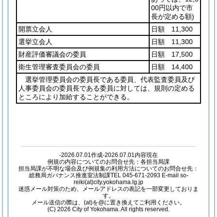
00円以内で市
長が定める額)
開票立会人
日額 11,300
選挙立会人
日額 11,300
財産評価審議会の委員
日額 17,500
衛生管理審査委員会の委員
日額 14,400
選挙管理委員会の委員長である委員、代表監査委員及び
人事委員会の委員長である委員に対しては、規則の定める
ところにより加給することができる。
-2026.07.01作成-2026.07.01内容現在
例規の内容についてのお問合せ先：各担当局課
担当局課が不明な場合及び例規集の利用方法についてのお問合せ先：
総務局ガバナンス推進室法制課TEL 045-671-2093 E-mail so-
reiki(at)city.yokohama.lg.jp
迷惑メール対策のため、メールアドレスの表記を一部変更しておりま
す。
メール送信の際は、(at)を@に置き換えてご利用ください。
(C) 2026 City of Yokohama. All rights reserved.