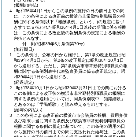
(報酬の内払)
4
昭和36年4月1日からこの条例の施行の日の前日までの間
に、この条例による改正前の横浜市非常勤特別職職員の報
酬に関する条例
(以下「報酬条例」という。)
の規定に基づ
きすでに支払われた昭和36年4月1日以後の期間に係る報酬
は、この条例による改正後の報酬条例の規定による報酬の
内払とみなす。
付
則
(昭和39年6月
条例第70号)
(施行期日)
1
この条例は、公布の日から施行し、第1条の改正規定は昭
和39年4月1日から、第2条の改正規定は昭和38年10月1日
から適用する。
ただし、第2条横浜市非常勤特別職職員の報
酬に関する条例別表中代表監査委員に係る改正規定は、昭
和39年4月1日から適用する。
(経過規定)
2
昭和38年10月1日から昭和39年3月31日までの間における
この条例による改正後の横浜市非常勤特別職職員の報酬に
関する条例の適用については、同条例別表中「知識経験」
とあるのは「学識経験」と読み替えるものとする。
(給与の内払い)
3
この条例による改正前の横浜市市会議員の報酬、費用弁償
及び期末手当に関する条例及び横浜市非常勤特別職職員の
報酬に関する条例の規定に基づいて、この条例の適用の日
から施行の日の前日までの間に支払われた給与は、この条