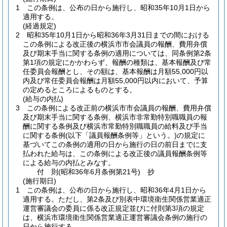
1
この条例は、公布の日から施行し、昭和35年10月1日から
適用する。
(経過規定)
2
昭和35年10月1日から昭和36年3月31日までの間における
この条例による改正後の横浜市市会議員の報酬、費用弁償
及び期末手当に関する条例の適用については、同条例第2条
第1項の規定にかかわらず、報酬の種類は、基本報酬及び常
任委員会報酬とし、その額は、基本報酬は月額55,000円以
内及び常任委員会報酬は月額55,000円以内において、予算
の定めるところによるものとする。
(給与の内払)
3
この条例による改正前の横浜市市会議員の報酬、費用弁償
及び期末手当に関する条例、横浜市非常勤特別職職員の報
酬に関する条例及び横浜市常勤特別職職員の給料及び手当
に関する条例
(以下「議員報酬条例等」という。)
の規定に
基づいてこの条例の適用の日から施行の日の前日までに支
払われた給与は、この条例による改正後の議員報酬条例等
による給与の内払とみなす。
付
則
(昭和36年6月
条例第21号)
抄
(施行期日)
1
この条例は、公布の日から施行し、昭和36年4月1日から
適用する。
ただし、第2条及び別表中環境衛生関係営業適正
運営審議会の委員に係る改正規定並びに付則第3項の規定
は、横浜市環境衛生関係営業適正運営審議会条例の施行の
日から施行する。