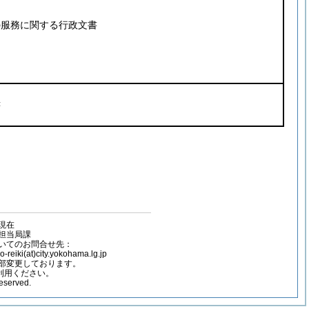
の服務に関する行政文書
書
容現在
担当局課
いてのお問合せ先：
(at)city.yokohama.lg.jp
部変更しております。
ご利用ください。
reserved.