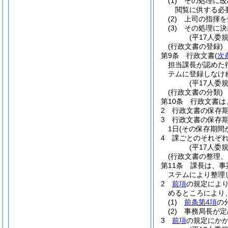
(1)
その処理に改
閲覧に供する必
(2)
上司の指揮を
(3)
その処理に決
(平17人委
(行政文書の登録)
第9条
行政文書
(
次
担当課長が認めた
テムに登録しなけ
(平17人委
(行政文書の分類)
第10条
行政文書は
2
行政文書の保存期
3
行政文書の保存
1日
(その保存期間
4
課ごとのそれぞ
(平17人委
(行政文書の整理、
第11条
課長は、事
ステムにより整理
2
前項
の規定によ
めるところにより
(1)
前条第4項
の
(2)
事務局長が定
3
前項
の規定にか