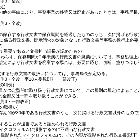
規則3・全改)
え)
の他の事由により、事務事業の移管又は廃止があったときは、事務局長
規則3・全改)
の保存する行政文書で保存期間を経過したもののうち、次に掲げる行政
に係る行政文書、開示請求の対象となった行政文書等事務の遂行上必要
の
て重要であると文書担当課長が認めたもの
かわらず、保存期間が1年未満の行政文書の廃棄については、事務処理上
規定により行政文書を廃棄する場合は、必要に応じ、切断、塗りつぶし
定する行政文書の取扱いについては、事務局長が定める。
規則3・全改、平18人委規則7・一部改正)
の特例)
量かつ定型的に取り扱う行政文書について、この規則の規定によること
の全部又は一部を取り扱うことができる。
規則3・一部改正)
の取扱い)
存期間が30年である行政文書のうち、次に掲げる行政文書以外のもの
することが適当であると認められる行政文書
イクロフィルムに撮影するのに不適当な行政文書
り撮影されたマイクロフィルムは、その内容が撮影された行政文書
(以下