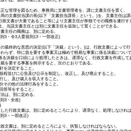
適正な管理を図るため、事務局に文書管理者を、課に文書主任を置く。
務局の文書担当課の長
(以下「文書担当課長」という。)
を、文書主任は課
行政文書が大量であること等により文書主任が単独でその職務を遂行す
上、当該文書主任とは別に文書主任を追加して置くことができる。
文書主任の職務は、別に定める。
規則3・令3人委規則13・一部改正)
ての最終的な意思の決定
(以下「決裁」という。)
は、行政文書によって行
かわらず、特に急を要する事案又は極めて軽易な事案に係る決裁につい
係る決裁を口頭により処理したときは、遅滞なく、行政文書を作成して
決裁を要する事案を例示すると、次のとおりである。
針を決定すること。
規程並びに公告及び公示を制定し、改正し、及び廃止すること。
行し、及び歳入を収入すること。
分その他の法律行為をすること。
回答等をすること。
方法は、別に定める。
規則3・全改)
)
達した行政文書は、別に定めるところにより、遅滞なく、処理しなけれ
規則3・一部改正)
行政文書は、別に定めるところにより、供覧しなければならない。