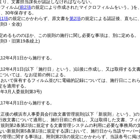
より、文書担当課長が認証しなければならない。
ーフィルム
(
前2項
の規定により作成されたマイクロフィルムをいう。)
を
、30年保存する。
第1項
の規定にかかわらず、原文書を
第2項
の規定による認証後、直ちに
規則3・全改)
定めるもののほか、この規則の施行に関し必要な事項は、別に定める。
規則3・旧第19条繰上)
12年4月1日から施行する。
12年4月1日
(以下「施行日」という。)
以後に作成し、又は取得する文
については、なお従前の例による。
において保有するフィルム並びに電磁的記録については、施行日にこれ
定を適用する。
7年3月
人委規則第3号)
17年4月1日から施行する。
改正後の横浜市人事委員会行政文書管理規則
(以下「新規則」という。)
の
行政文書について適用し、施行日前に作成し、又は取得した文書、フィ
規則第2条第2項に規定する文書管理システムの利用に必要な事務局の
ない新規則第5条第1項に規定する課において、施行日から当該サーバ
の管理に関する事項は、附則第2項の規定にかかわらず、当該各号に掲