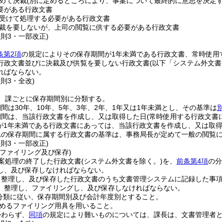
めて決裁
(別に定めるところにより、事案について最終的に意思を決定す
要がある行政文書
受けて処理する必要がある行政文書
裁を要しないが、上司の閲覧に供する必要がある行政文書
規則3・一部改正)
条第2項
の規定によりその保存期間が1年未満である行政文書、常時使用
行政文書並びに決裁及び供覧を要しない行政文書
(以下「システム外文書
ればならない。
規則3・全改)
、課ごとに保存期間別に分類する。
間は30年、10年、5年、3年、2年、1年又は1年未満とし、その基準は
期間は、当該行政文書を作成し、又は取得した日
(常時使用する行政文書
が1年未満である行政文書にあっては、当該行政文書を作成し、又は取得
れの保存期間に属する行政文書の基準は、事務局長が定めて一般の閲覧
規則3・一部改正)
ファイリング及び保存)
案処理の終了した行政文書
(システム外文書を除く。)
を、
前条第4項
の分
し、及び保存しなければならない。
り整理し、及び保存した行政文書のうち文書管理システムに記録した事
、整理し、ファイリングし、及び保存しなければならない。
分類に従い、保存期間別及び会計年度別とすること。
めるファイリング用具を用いること。
かわらず、
同項
の規定により難いものについては、課長は、文書管理者