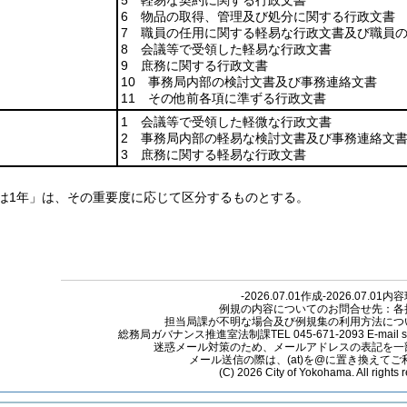
5 軽易な契約に関する行政文書
6 物品の取得、管理及び処分に関する行政文書
7 職員の任用に関する軽易な行政文書及び職員
8 会議等で受領した軽易な行政文書
9 庶務に関する行政文書
10 事務局内部の検討文書及び事務連絡文書
11 その他前各項に準ずる行政文書
1 会議等で受領した軽微な行政文書
2 事務局内部の軽易な検討文書及び事務連絡文
3 庶務に関する軽易な行政文書
又は1年」は、その重要度に応じて区分するものとする。
-2026.07.01作成-2026.07.01内
例規の内容についてのお問合せ先：各
担当局課が不明な場合及び例規集の利用方法につ
総務局ガバナンス推進室法制課TEL 045-671-2093 E-mail so-reiki
迷惑メール対策のため、メールアドレスの表記を一
メール送信の際は、(at)を@に置き換えて
(C) 2026 City of Yokohama. All rights 