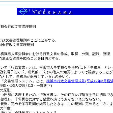
委員会行政文書管理規則
行政文書管理規則をここに公布する。
員会行政文書管理規則
、横浜市人事委員会における行政文書の作成、取得、分類、記録、整理
の適正な管理を図ることを目的とする。
おいて「行政文書」とは、横浜市人事委員会事務局
(以下「事務局」とい
記録
(電子的方式、磁気的方式その他人の知覚によっては認識することが
のとして、事務局が保有しているものをいう。
て「文書管理システム」とは、
横浜市行政文書管理規則
(平成12年3月横
規則3・令3人委規則13・一部改正)
の原則)
かつ円滑に処理するため、行政文書は、その存在及び所在を常に把握で
に整理し、非常災害に対する措置を講じておかなければならない。
の規則に定める保存期間が経過したときは、この規則に定めるところに
の年度)
取扱いは、会計年度によるものとする。