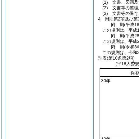
(1)
文書、図画及
(2)
文書等の整理
(3)
文書等の保存
4
附則第2項及び
附
則
(平成1
この規則は、平成1
附
則
(平成2
この規則は、平成2
附
則
(令和3
この規則は、令和
別表
(第10条第2項)
(平18人委
保
30年