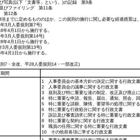
び写真
(以下「文書等」という。)
の記録 第9条
及びファイリング 第11条
 第12条
第3項までに定めるもののほか、この規則の施行に関し必要な経過措置は
8年3月
人委規則第7号)
8年4月1日から施行する。
8年3月
人委規則第14号)
8年4月1日から施行する。
年3月
人委規則第13号)
3年4月1日から施行する。
規則7・全改、平28人委規則14・一部改正)
存期間
1 人事委員会の基本方針の決定に関する行政文
2 人事委員会の議事に関する行政文書
3 規則及び特に重要な達の制定、改正及び廃止
4 特に重要な申請、報告、届出、通知、照会、
5 特に重要な請願、陳情、要望等の処理に関す
6 特に重要な行政処分に関する行政文書
7 訴訟及び審査請求に関する特に重要な行政文
8 特に重要な契約に関する行政文書
9 職員の任用に関する特に重要な行政文書
10 その他前各項に準ずる行政文書