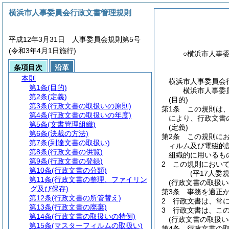
横浜市人事委員会行政文書管理規則
平成12年3月31日 人事委員会規則第5号
(令和3年4月1日施行)
○横浜市人事
条項目次
沿革
本則
横浜市人事委員会
第1条
(目的)
横浜市人事委
第2条
(定義)
(目的)
第3条
(行政文書の取扱いの原則)
第1条
この規則は
第4条
(行政文書の取扱いの年度)
により、行政文書
第5条
(文書管理組織)
(定義)
第6条
(決裁の方法)
第2条
この規則に
第7条
(到達文書の取扱い)
ィルム及び電磁的
第8条
(行政文書の供覧)
組織的に用いるも
第9条
(行政文書の登録)
2
この規則におい
第10条
(行政文書の分類)
(平17人委
第11条
(行政文書の整理、ファイリン
(行政文書の取扱い
グ及び保存)
第3条
事務を適正
第12条
(行政文書の所管替え)
2
行政文書は、常
第13条
(行政文書の廃棄)
3
行政文書は、こ
第14条
(行政文書の取扱いの特例)
(行政文書の取扱い
第15条
(マスターフィルムの取扱い)
第4条
行政文書の