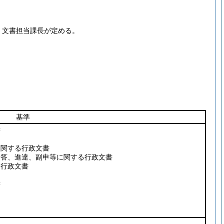
、文書担当課長が定める。
基準
書
に関する行政文書
回答、進達、副申等に関する行政文書
る行政文書
書