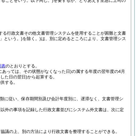
ることをいう。以下同じ。)
を要するが、とりあえず至急に上司の
する行政文書その他文書管理システムを使用することが困難と文書
」という。)
を除く。)
は、別に定めるところにより、文書管理シス
別表
のとおりとする。
にあっては、その状態がなくなった日)
の属する年度の翌年度の4月
した日の翌日)
から起算する。
に供する。
類に従い、保存期間別及び会計年度別に、遅滞なく、文書管理シ
項以外の事項を記録した行政文書並びにシステム外文書は、次に定
と協議の上、別の方法により行政文書を整理することができる。