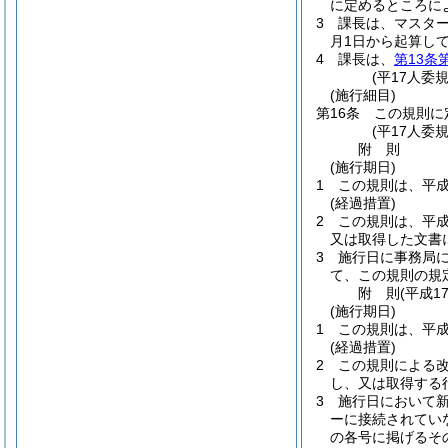
に定めるところに
3
課長は、マスタ
月1日から起算して
4
課長は、
第13条
(平17人委
(施行細目)
第16条
この規則に
(平17人委
附
則
(施行期日)
1
この規則は、平成
(経過措置)
2
この規則は、平成
又は取得した文書
3
施行日に事務局
て、この規則の規
附
則
(平成1
(施行期日)
1
この規則は、平成
(経過措置)
2
この規則による
し、又は取得する
3
施行日において新
ーに接続されてい
の各号に掲げるそ