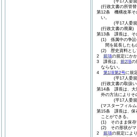
(平17人委
(行政文書の所管替
第12条
機構改革そ
い。
(平17人委
(行政文書の廃棄)
第13条
課長は、そ
(1)
係属中の争訟
間を延長したも
(2)
歴史資料とし
2
前項
の規定にか
3
課長は、
前2項
の
ならない。
4
第1項第2号
に規
(平17人委
(行政文書の取扱い
第14条
課長は、大
外の方法によりそ
(平17人委
(マスターフィルム
第15条
課長は、保
ことができる。
(1)
そのまま保存
(2)
その形状がマ
2
前項
の規定によ