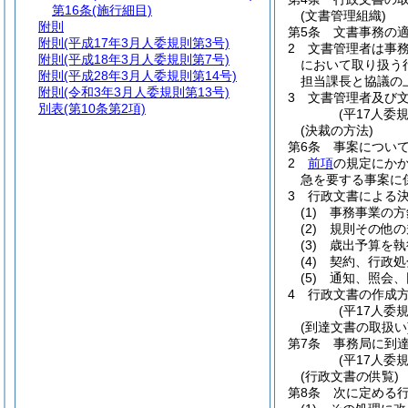
第16条
(施行細目)
(文書管理組織)
附則
第5条
文書事務の
附則
(平成17年3月人委規則第3号)
2
文書管理者は事
附則
(平成18年3月人委規則第7号)
において取り扱う
附則
(平成28年3月人委規則第14号)
担当課長と協議の
附則
(令和3年3月人委規則第13号)
3
文書管理者及び
別表
(第10条第2項)
(平17人委
(決裁の方法)
第6条
事案につい
2
前項
の規定にか
急を要する事案に
3
行政文書による
(1)
事務事業の方
(2)
規則その他の
(3)
歳出予算を執
(4)
契約、行政処
(5)
通知、照会、
4
行政文書の作成
(平17人委
(到達文書の取扱い
第7条
事務局に到
(平17人委
(行政文書の供覧)
第8条
次に定める