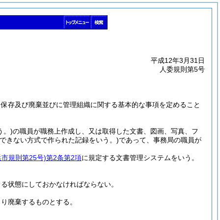
平成12年3月31日
人委規則第5号
、保存及び廃棄並びに管理組織に関する基本的な事項を定めること
う。)
の職員が職務上作成し、又は取得した文書、図画、写真、フ
できない方式で作られた記録をいう。)
であって、事務局の職員が
浜市規則第25号)
第2条第2項
に規定する文書管理システムをいう。
きる状態にしておかなければならない。
より廃棄するものとする。