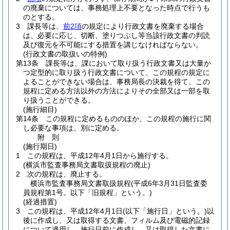
の廃棄については、事務処理上不要となった時点で行うも
のとする。
3
課長等は、
前2項
の規定により行政文書を廃棄する場合
は、必要に応じ、切断、塗りつぶし等当該行政文書の判読
及び復元を不可能にする措置を講じなければならない。
(行政文書の取扱いの特例)
第13条
課長等は、課において取り扱う行政文書又は大量か
つ定型的に取り扱う行政文書について、この規程の規定に
よることができない場合は、事務局長の決裁を得て、この
規程に定める方法以外の方法によりその全部又は一部を取
り扱うことができる。
(施行細目)
第14条
この規程に定めるもののほか、この規程の施行に関
し必要な事項は、別に定める。
附
則
(施行期日)
1
この規程は、平成12年4月1日から施行する。
(横浜市監査事務局文書取扱規程の廃止)
2
次の規程は、廃止する。
横浜市監査事務局文書取扱規程
(平成6年3月31日監査委
員規程第1号。以下「旧規程」という。)
(経過措置)
3
この規程は、平成12年4月1日
(以下「施行日」という。)
以
後に作成し、又は取得する文書、フィルム及び電磁的記録
について適用し、施行日前に作成し、又は取得した文書に