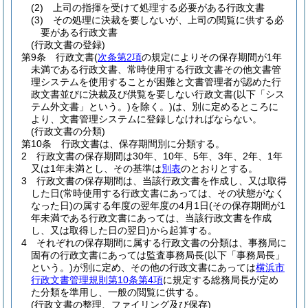
(2)
上司の指揮を受けて処理する必要がある行政文書
(3)
その処理に決裁を要しないが、上司の閲覧に供する必
要がある行政文書
(行政文書の登録)
第9条
行政文書
(
次条第2項
の規定によりその保存期間が1年
未満である行政文書、常時使用する行政文書その他文書管
理システムを使用することが困難と文書管理者が認めた行
政文書並びに決裁及び供覧を要しない行政文書
(以下「シス
テム外文書」という。)
を除く。)
は、別に定めるところに
より、文書管理システムに登録しなければならない。
(行政文書の分類)
第10条
行政文書は、保存期間別に分類する。
2
行政文書の保存期間は30年、10年、5年、3年、2年、1年
又は1年未満とし、その基準は
別表
のとおりとする。
3
行政文書の保存期間は、当該行政文書を作成し、又は取得
した日
(常時使用する行政文書にあっては、その状態がなく
なった日)
の属する年度の翌年度の4月1日
(その保存期間が1
年未満である行政文書にあっては、当該行政文書を作成
し、又は取得した日の翌日)
から起算する。
4
それぞれの保存期間に属する行政文書の分類は、事務局に
固有の行政文書にあっては監査事務局長
(以下「事務局長」
という。)
が別に定め、その他の行政文書にあっては
横浜市
行政文書管理規則第10条第4項
に規定する総務局長が定め
た分類を準用し、一般の閲覧に供する。
(行政文書の整理、ファイリング及び保存)