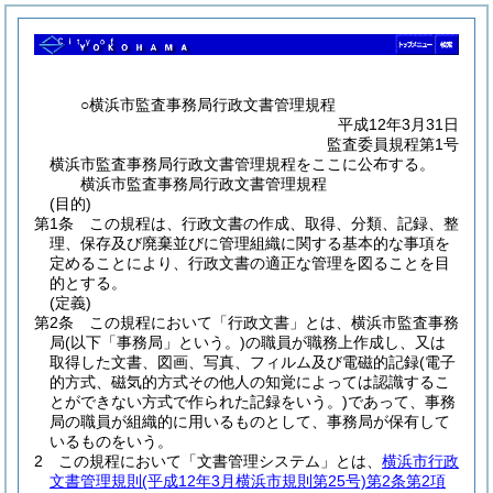
○横浜市監査事務局行政文書管理規程
平成12年3月31日
監査委員規程第1号
横浜市監査事務局行政文書管理規程をここに公布する。
横浜市監査事務局行政文書管理規程
(目的)
第1条
この規程は、行政文書の作成、取得、分類、記録、整
理、保存及び廃棄並びに管理組織に関する基本的な事項を
定めることにより、行政文書の適正な管理を図ることを目
的とする。
(定義)
第2条
この規程において「行政文書」とは、横浜市監査事務
局
(以下「事務局」という。)
の職員が職務上作成し、又は
取得した文書、図画、写真、フィルム及び電磁的記録
(電子
的方式、磁気的方式その他人の知覚によっては認識するこ
とができない方式で作られた記録をいう。)
であって、事務
局の職員が組織的に用いるものとして、事務局が保有して
いるものをいう。
2
この規程において「文書管理システム」とは、
横浜市行政
文書管理規則
(平成12年3月横浜市規則第25号)
第2条第2項