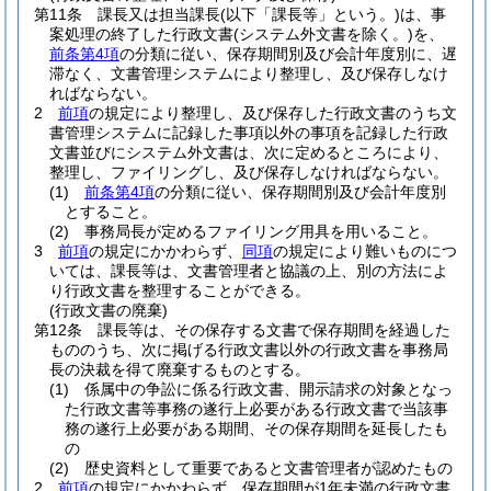
第11条
課長又は担当課長
(以下「課長等」という。)
は、事
案処理の終了した行政文書
(システム外文書を除く。)
を、
前条第4項
の分類に従い、保存期間別及び会計年度別に、遅
滞なく、文書管理システムにより整理し、及び保存しなけ
ればならない。
2
前項
の規定により整理し、及び保存した行政文書のうち文
書管理システムに記録した事項以外の事項を記録した行政
文書並びにシステム外文書は、次に定めるところにより、
整理し、ファイリングし、及び保存しなければならない。
(1)
前条第4項
の分類に従い、保存期間別及び会計年度別
とすること。
(2)
事務局長が定めるファイリング用具を用いること。
3
前項
の規定にかかわらず、
同項
の規定により難いものにつ
いては、課長等は、文書管理者と協議の上、別の方法によ
り行政文書を整理することができる。
(行政文書の廃棄)
第12条
課長等は、その保存する文書で保存期間を経過した
もののうち、次に掲げる行政文書以外の行政文書を事務局
長の決裁を得て廃棄するものとする。
(1)
係属中の争訟に係る行政文書、開示請求の対象となっ
た行政文書等事務の遂行上必要がある行政文書で当該事
務の遂行上必要がある期間、その保存期間を延長したも
の
(2)
歴史資料として重要であると文書管理者が認めたもの
2
前項
の規定にかかわらず、保存期間が1年未満の行政文書