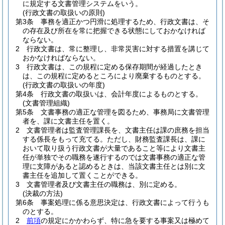
に規定する文書管理システムをいう。
(行政文書の取扱いの原則)
第3条
事務を適正かつ円滑に処理するため、行政文書は、そ
の存在及び所在を常に把握できる状態にしておかなければ
ならない。
2
行政文書は、常に整理し、非常災害に対する措置を講じて
おかなければならない。
3
行政文書は、この規程に定める保存期間が経過したとき
は、この規程に定めるところにより廃棄するものとする。
(行政文書の取扱いの年度)
第4条
行政文書の取扱いは、会計年度によるものとする。
(文書管理組織)
第5条
文書事務の適正な管理を図るため、事務局に文書管理
者を、課に文書主任を置く。
2
文書管理者は監査管理課長を、文書主任は課の庶務を担当
する係長をもって充てる。
ただし、財務監査課長は、課に
おいて取り扱う行政文書が大量であること等により文書主
任が単独でその職務を遂行するのでは文書事務の適正な管
理に支障があると認めるときは、当該文書主任とは別に文
書主任を追加して置くことができる。
3
文書管理者及び文書主任の職務は、別に定める。
(決裁の方法)
第6条
事案処理に係る意思決定は、行政文書によって行うも
のとする。
2
前項
の規定にかかわらず、特に急を要する事案又は極めて