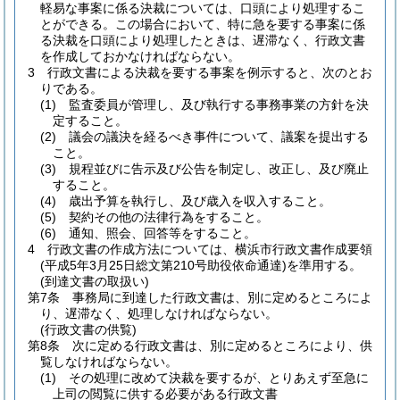
軽易な事案に係る決裁については、口頭により処理するこ
とができる。
この場合において、特に急を要する事案に係
る決裁を口頭により処理したときは、遅滞なく、行政文書
を作成しておかなければならない。
3
行政文書による決裁を要する事案を例示すると、次のとお
りである。
(1)
監査委員が管理し、及び執行する事務事業の方針を決
定すること。
(2)
議会の議決を経るべき事件について、議案を提出する
こと。
(3)
規程並びに告示及び公告を制定し、改正し、及び廃止
すること。
(4)
歳出予算を執行し、及び歳入を収入すること。
(5)
契約その他の法律行為をすること。
(6)
通知、照会、回答等をすること。
4
行政文書の作成方法については、横浜市行政文書作成要領
(平成5年3月25日総文第210号助役依命通達)
を準用する。
(到達文書の取扱い)
第7条
事務局に到達した行政文書は、別に定めるところによ
り、遅滞なく、処理しなければならない。
(行政文書の供覧)
第8条
次に定める行政文書は、別に定めるところにより、供
覧しなければならない。
(1)
その処理に改めて決裁を要するが、とりあえず至急に
上司の閲覧に供する必要がある行政文書