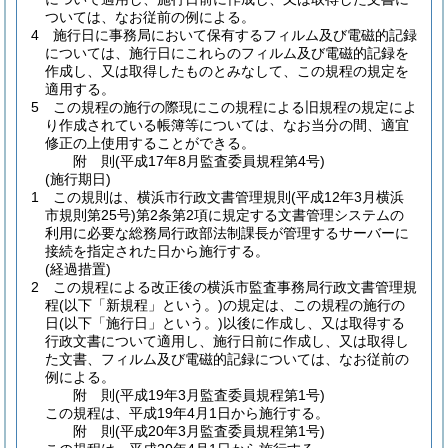
ついては、なお従前の例による。
4
施行日に事務局において保有するフィルム及び電磁的記録
については、施行日にこれらのフィルム及び電磁的記録を
作成し、又は取得したものとみなして、この規程の規定を
適用する。
5
この規程の施行の際現にこの規程による旧規程の規定によ
り作成されている帳簿等については、なお当分の間、適宜
修正の上使用することができる。
附
則
(平成17年8月
監査委員規程第4号)
(施行期日)
1
この規則は、横浜市行政文書管理規則
(平成12年3月横浜
市規則第25号)
第2条第2項に規定する文書管理システムの
利用に必要な総務局行政部法制課長が管理するサーバーに
接続を指定された日から施行する。
(経過措置)
2
この規程による改正後の横浜市監査事務局行政文書管理規
程
(以下「新規程」という。)
の規定は、この規程の施行の
日
(以下「施行日」という。)
以後に作成し、又は取得する
行政文書について適用し、施行日前に作成し、又は取得し
た文書、フィルム及び電磁的記録については、なお従前の
例による。
附
則
(平成19年3月
監査委員規程第1号)
この規程は、平成19年4月1日から施行する。
附
則
(平成20年3月
監査委員規程第1号)