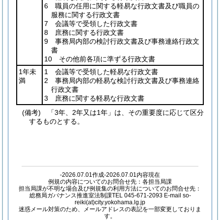
6 職員の任用に関する軽易な行政文書及び職員の
服務に関する行政文書
7 会議等で受領した行政文書
8 庶務に関する行政文書
9 事務局内部の検討行政文書及び事務連絡行政文
書
10 その他前各項に準ずる行政文書
1年未
1 会議等で受領した軽易な行政文書
満
2 事務局内部の軽易な検討行政文書及び事務連絡
行政文書
3 庶務に関する軽易な行政文書
(備考) 「3年、2年又は1年」は、その重要度に応じて区分
するものとする。
-2026.07.01作成-2026.07.01内容現在
例規の内容についてのお問合せ先：各担当局課
担当局課が不明な場合及び例規集の利用方法についてのお問合せ先：
総務局ガバナンス推進室法制課TEL 045-671-2093 E-mail so-
reiki(at)city.yokohama.lg.jp
迷惑メール対策のため、メールアドレスの表記を一部変更しておりま
す。