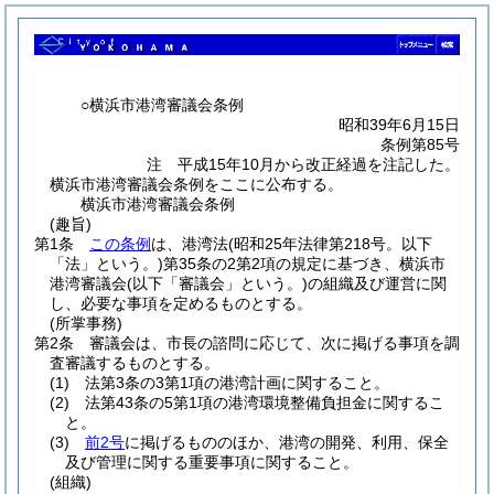
○横浜市港湾審議会条例
昭和39年6月15日
条例第85号
注 平成15年10月から改正経過を注記した。
横浜市港湾審議会条例をここに公布する。
横浜市港湾審議会条例
(趣旨)
第1条
この条例
は、港湾法
(昭和25年法律第218号。以下
「法」という。)
第35条の2第2項の規定に基づき、横浜市
港湾審議会
(以下「審議会」という。)
の組織及び運営に関
し、必要な事項を定めるものとする。
(所掌事務)
第2条
審議会は、市長の諮問に応じて、次に掲げる事項を調
査審議するものとする。
(1)
法第3条の3第1項の港湾計画に関すること。
(2)
法第43条の5第1項の港湾環境整備負担金に関するこ
と。
(3)
前2号
に掲げるもののほか、港湾の開発、利用、保全
及び管理に関する重要事項に関すること。
(組織)