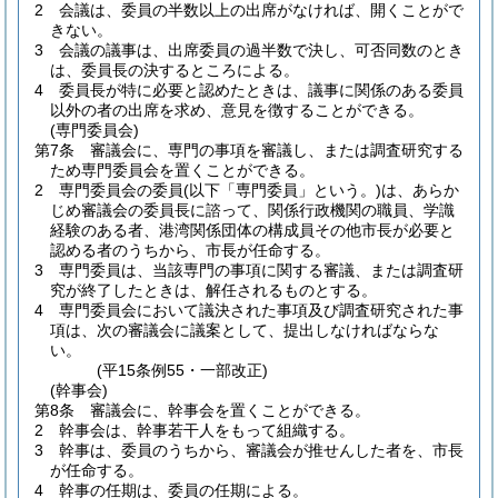
2
会議は、委員の半数以上の出席がなければ、開くことがで
きない。
3
会議の議事は、出席委員の過半数で決し、可否同数のとき
は、委員長の決するところによる。
4
委員長が特に必要と認めたときは、議事に関係のある委員
以外の者の出席を求め、意見を徴することができる。
(専門委員会)
第7条
審議会に、専門の事項を審議し、または調査研究する
ため専門委員会を置くことができる。
2
専門委員会の委員
(以下「専門委員」という。)
は、あらか
じめ審議会の委員長に諮って、関係行政機関の職員、学識
経験のある者、港湾関係団体の構成員その他市長が必要と
認める者のうちから、市長が任命する。
3
専門委員は、当該専門の事項に関する審議、または調査研
究が終了したときは、解任されるものとする。
4
専門委員会において議決された事項及び調査研究された事
項は、次の審議会に議案として、提出しなければならな
い。
(平15条例55・一部改正)
(幹事会)
第8条
審議会に、幹事会を置くことができる。
2
幹事会は、幹事若干人をもって組織する。
3
幹事は、委員のうちから、審議会が推せんした者を、市長
が任命する。
4
幹事の任期は、委員の任期による。