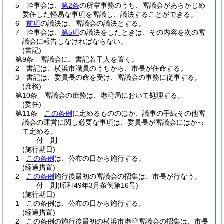
5
幹事会は、
第2条
の所掌事務のうち、審議会があらかじめ
委任した軽易な事項を審議し、議決することができる。
6
前項
の議決は、審議会の議決とする。
7
幹事会は、
第5項
の議決をしたときは、その内容を次の審
議会に報告しなければならない。
(書記)
第9条
審議会に、書記若干人を置く。
2
書記は、横浜市職員のうちから、市長が任命する。
3
書記は、委員長の命を受け、審議会の事務に従事する。
(庶務)
第10条
審議会の庶務は、港湾局において処理する。
(委任)
第11条
この条例
に定めるもののほか、議事の手続その他審
議会の運営に関し必要な事項は、委員長が審議会にはかっ
て定める。
付
則
(施行期日)
1
この条例
は、公布の日から施行する。
(経過措置)
2
この条例
施行後最初の審議会の招集は、市長が行なう。
付
則
(昭和49年3月
条例第16号)
(施行期日)
1
この条例は、公布の日から施行する。
(経過措置)
2
この条例の施行後最初の横浜市港湾審議会の招集は、市長