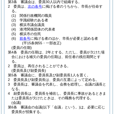
第3条
審議会は、委員30人以内で組織する。
2
委員は、
次の各号
に掲げる者のうちから、市長が任命す
る。
(1)
関係行政機関の職員
(2)
学識経験のある者
(3)
横浜市議会議員
(4)
港湾関係団体の代表者
(5)
横浜市の住民
(6)
前各号
に掲げる者のほか、市長が必要と認める者
(平15条例55・一部改正)
(委員の任期)
第4条
委員の任期は、2年とする。
ただし、委員が欠けた場
合における補欠の委員の任期は、前任者の残任期間とす
る。
2
委員は、再任されることができる。
(委員長及び副委員長)
第5条
審議会に、委員長及び副委員長1人を置く。
2
委員長及び副委員長は、委員の互選によって定める。
3
委員長は、審議会を代表し、会務を総理し、会議の議長と
なる。
4
副委員長は、委員長を補佐し、委員長に事故があるときま
たは委員長が欠けたときは、その職務を代理する。
(会議)
第6条
審議会の会議
(以下「会議」という。)
は、必要に応じ
委員長が招集する。