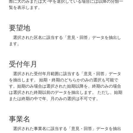
際に大のみまたは大･中を選択している場合には以降の分類一
覧を表示します。
要望地
選択された区名に該当する「意見・回答」データを抽出し
ます。
受付年月
選択された受付年月範囲に該当する「意見・回答」データ
を抽出します。 始期・終期のどちらかのみの選択も可能で
す。始期のみ場合は選択された始期以降を、終期のみの場合
は選択された終期以前のデータを抽出します。 ただし、始期
または終期の中で年、月のみの選択は不可です。
事業名
選択された事業名に該当する「意見・回答」データを抽出