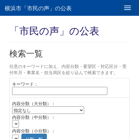
横浜市「市民の声」の公表
Toggl
navig
「市民の声」の公表
検索一覧
任意のキーワードに加え、内容分類・要望区・対応区分・受
付年月・事業名・担当局区を絞り込んで検索できます。
キーワード：
内容分類（大分類）：
内容分類（中分類）：
内容分類（小分類）：