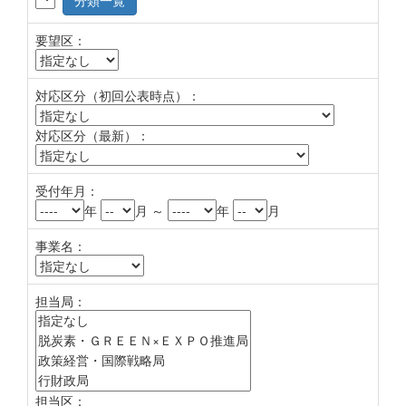
分類一覧
要望区：
対応区分（初回公表時点）：
対応区分（最新）：
受付年月：
年
月 ～
年
月
事業名：
担当局：
担当区：