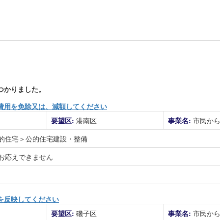
つかりました。
費用を免除又は、減額してください
要望区:
港南区
事業名:
市民か
的住宅＞公的住宅建設・整備
お応えできません
を反映してください
要望区:
磯子区
事業名:
市民か