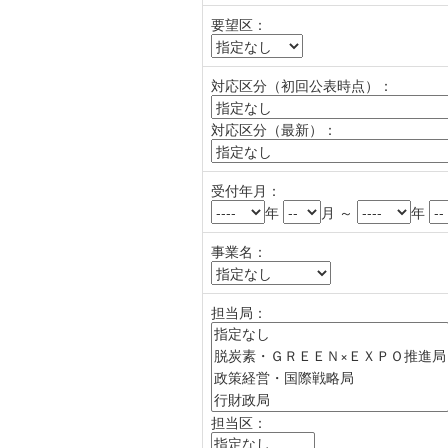
要望区：
対応区分（初回公表時点）：
対応区分（最新）：
受付年月：
年
月 ～
年
事業名：
担当局：
担当区：