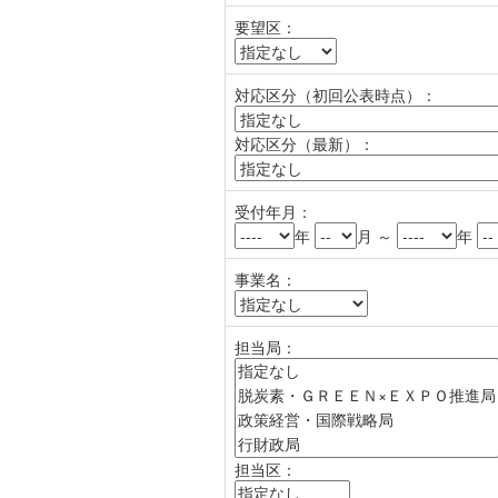
要望区：
対応区分（初回公表時点）：
対応区分（最新）：
受付年月：
年
月 ～
年
事業名：
担当局：
担当区：