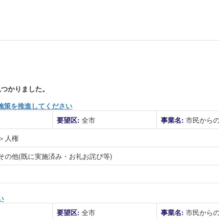
つかりました。
施策を推進してください
要望区:
全市
事業名:
市民から
＞人権
その他(既に実施済み・お礼お詫び等)
い
要望区:
全市
事業名:
市民から