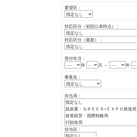
要望区：
対応区分（初回公表時点）：
対応区分（最新）：
受付年月：
年
月 ～
年
事業名：
担当局：
担当区：