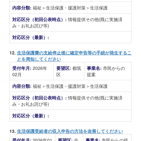
内容分類:
福祉＞生活保護・援護対策＞生活保護
対応区分（初回公表時点）:
情報提供その他(既に実施済
み・お礼お詫び等)
対応区分（最新）:
12.
生活保護費の支給停止後に確定申告等の手続が発生するこ
とを周知してください
受付年月:
2026年
要望区:
都筑
事業名:
市民からの
02月
区
提案
内容分類:
福祉＞生活保護・援護対策＞生活保護
対応区分（初回公表時点）:
情報提供その他(既に実施済
み・お礼お詫び等)
対応区分（最新）:
13.
生活保護受給者の収入申告の方法を改善してください
受付年月:
2026年01
要望区:
全
事業名:
市民からの提