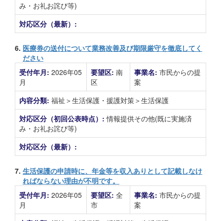
み・お礼お詫び等)
対応区分（最新）:
6.
医療券の送付について業務改善及び期限厳守を徹底してく
ださい
受付年月:
2026年05
要望区:
南
事業名:
市民からの提
月
区
案
内容分類:
福祉＞生活保護・援護対策＞生活保護
対応区分（初回公表時点）:
情報提供その他(既に実施済
み・お礼お詫び等)
対応区分（最新）:
7.
生活保護の申請時に、年金等を収入ありとして記載しなけ
ればならない理由が不明です。
受付年月:
2026年05
要望区:
全
事業名:
市民からの提
月
市
案