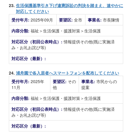
23.
生活保護基準引き下げ違憲訴訟の判決を踏まえ、速やかに
対応してください
受付年月:
2025年09月
要望区:
全市
事業名:
市長陳情
内容分類:
福祉＞生活保護・援護対策＞生活保護
対応区分（初回公表時点）:
情報提供その他(既に実施済
み・お礼お詫び等)
対応区分（最新）:
24.
浦舟園で各入居者へスマートフォンを配布してください
受付年月:
2025年
要望区:
その
事業名:
市民からの
11月
他
提案
内容分類:
福祉＞生活保護・援護対策＞生活保護
対応区分（初回公表時点）:
情報提供その他(既に実施済
み・お礼お詫び等)
対応区分（最新）: