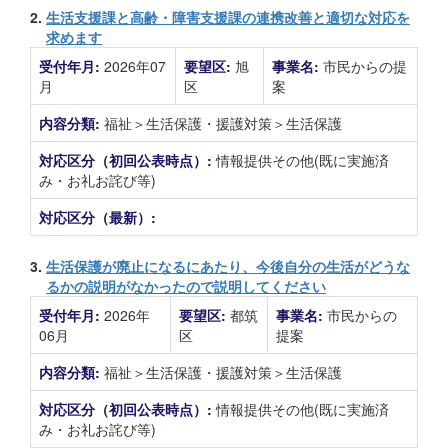
2.
生活支援課と高齢・障害支援課の連携改善と適切な対応を
求めます
受付年月:
2026年07
要望区:
旭
事業名:
市民からの提
月
区
案
内容分類:
福祉＞生活保護・援護対策＞生活保護
対応区分（初回公表時点）:
情報提供その他(既に実施済
み・お礼お詫び等)
対応区分（最新）:
3.
生活保護が廃止になるにあたり、今後自分の生活がどうな
るかの説明がなかったので説明してください
受付年月:
2026年
要望区:
都筑
事業名:
市民からの
06月
区
提案
内容分類:
福祉＞生活保護・援護対策＞生活保護
対応区分（初回公表時点）:
情報提供その他(既に実施済
み・お礼お詫び等)