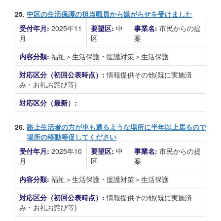
25.
中区の生活保護の担当職員から嫌がらせを受けました
受付年月:
2025年11
要望区:
中
事業名:
市民からの提
月
区
案
内容分類:
福祉＞生活保護・援護対策＞生活保護
対応区分（初回公表時点）:
情報提供その他(既に実施済
み・お礼お詫び等)
対応区分（最新）:
26.
路上生活者の方が車も通るような場所に半年以上居るので
場所の移動等促してください
受付年月:
2025年10
要望区:
中
事業名:
市民からの提
月
区
案
内容分類:
福祉＞生活保護・援護対策＞生活保護
対応区分（初回公表時点）:
情報提供その他(既に実施済
み・お礼お詫び等)