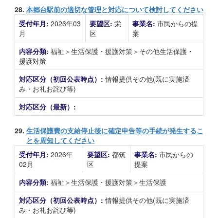
28.
本郷台駅前の適切な管理と対応について検討してください
受付年月:
2026年03
要望区:
栄
事業名:
市民からの提
月
区
案
内容分類:
福祉＞生活保護・援護対策＞その他生活保護・
援護対策
対応区分（初回公表時点）:
情報提供その他(既に実施済
み・お礼お詫び等)
対応区分（最新）:
29.
生活保護費の支給停止後に確定申告等の手続が発生するこ
とを周知してください
受付年月:
2026年
要望区:
都筑
事業名:
市民からの
02月
区
提案
内容分類:
福祉＞生活保護・援護対策＞生活保護
対応区分（初回公表時点）:
情報提供その他(既に実施済
み・お礼お詫び等)