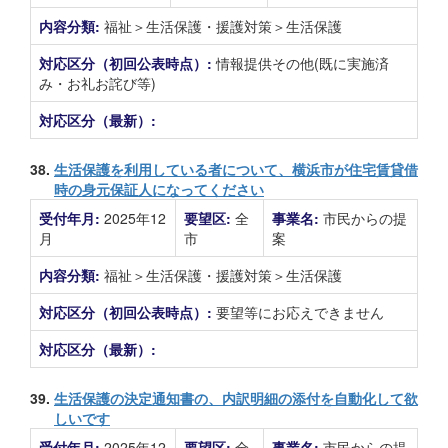
内容分類:
福祉＞生活保護・援護対策＞生活保護
対応区分（初回公表時点）:
情報提供その他(既に実施済
み・お礼お詫び等)
対応区分（最新）:
38.
生活保護を利用している者について、横浜市が住宅賃貸借
時の身元保証人になってください
受付年月:
2025年12
要望区:
全
事業名:
市民からの提
月
市
案
内容分類:
福祉＞生活保護・援護対策＞生活保護
対応区分（初回公表時点）:
要望等にお応えできません
対応区分（最新）:
39.
生活保護の決定通知書の、内訳明細の添付を自動化して欲
しいです
受付年月:
2025年12
要望区:
全
事業名:
市民からの提