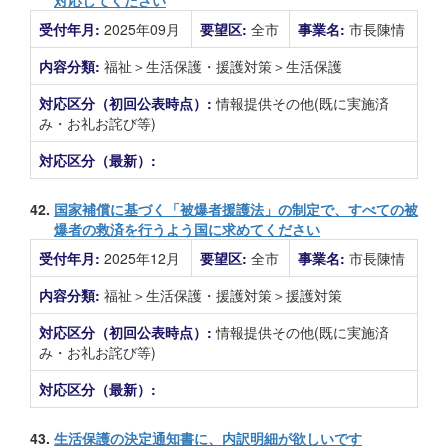
対応してください
受付年月:
2025年09月
要望区:
全市
事業名:
市長陳情
内容分類:
福祉＞生活保護・援護対策＞生活保護
対応区分（初回公表時点）:
情報提供その他(既に実施済
み・お礼お詫び等)
対応区分（最新）:
42.
国家補償に基づく「被爆者援護法」の制定で、すべての被
爆者の救済を行うよう国に求めてください
受付年月:
2025年12月
要望区:
全市
事業名:
市長陳情
内容分類:
福祉＞生活保護・援護対策＞援護対策
対応区分（初回公表時点）:
情報提供その他(既に実施済
み・お礼お詫び等)
対応区分（最新）:
43.
生活保護の決定通知書に、内訳明細が欲しいです