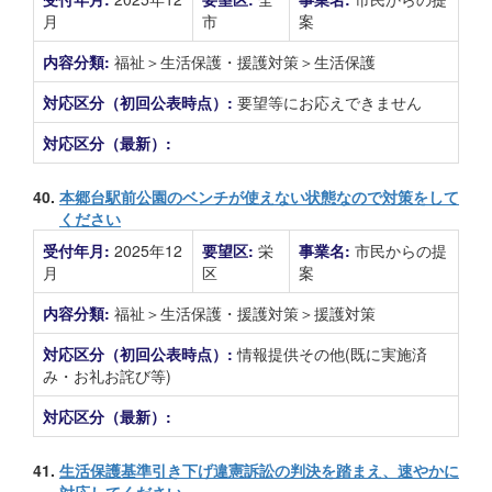
月
市
案
内容分類:
福祉＞生活保護・援護対策＞生活保護
対応区分（初回公表時点）:
要望等にお応えできません
対応区分（最新）:
40.
本郷台駅前公園のベンチが使えない状態なので対策をして
ください
受付年月:
2025年12
要望区:
栄
事業名:
市民からの提
月
区
案
内容分類:
福祉＞生活保護・援護対策＞援護対策
対応区分（初回公表時点）:
情報提供その他(既に実施済
み・お礼お詫び等)
対応区分（最新）:
41.
生活保護基準引き下げ違憲訴訟の判決を踏まえ、速やかに