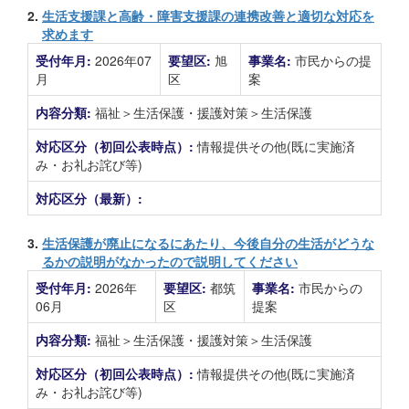
2.
生活支援課と高齢・障害支援課の連携改善と適切な対応を
求めます
受付年月:
2026年07
要望区:
旭
事業名:
市民からの提
月
区
案
内容分類:
福祉＞生活保護・援護対策＞生活保護
対応区分（初回公表時点）:
情報提供その他(既に実施済
み・お礼お詫び等)
対応区分（最新）:
3.
生活保護が廃止になるにあたり、今後自分の生活がどうな
るかの説明がなかったので説明してください
受付年月:
2026年
要望区:
都筑
事業名:
市民からの
06月
区
提案
内容分類:
福祉＞生活保護・援護対策＞生活保護
対応区分（初回公表時点）:
情報提供その他(既に実施済
み・お礼お詫び等)