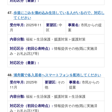
対応区分（最新）:
47.
歩道にごみを溜め込み生活している人がいるので、対応し
てください
受付年月:
2025年11
要望区:
中
事業名:
市民からの提
月
区
案
内容分類:
福祉＞生活保護・援護対策＞援護対策
対応区分（初回公表時点）:
情報提供その他(既に実施済
み・お礼お詫び等)
対応区分（最新）:
48.
浦舟園で各入居者へスマートフォンを配布してください
受付年月:
2025年
要望区:
その
事業名:
市民からの
11月
他
提案
内容分類:
福祉＞生活保護・援護対策＞生活保護
対応区分（初回公表時点）:
情報提供その他(既に実施済
み・お礼お詫び等)