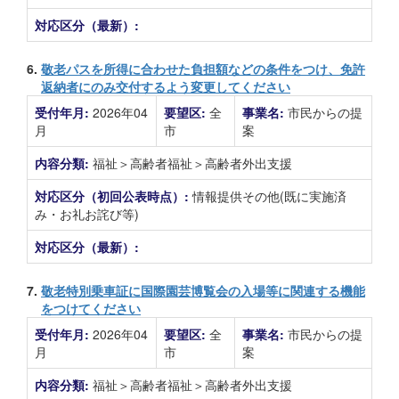
対応区分（最新）:
6.
敬老パスを所得に合わせた負担額などの条件をつけ、免許
返納者にのみ交付するよう変更してください
受付年月:
2026年04
要望区:
全
事業名:
市民からの提
月
市
案
内容分類:
福祉＞高齢者福祉＞高齢者外出支援
対応区分（初回公表時点）:
情報提供その他(既に実施済
み・お礼お詫び等)
対応区分（最新）:
7.
敬老特別乗車証に国際園芸博覧会の入場等に関連する機能
をつけてください
受付年月:
2026年04
要望区:
全
事業名:
市民からの提
月
市
案
内容分類:
福祉＞高齢者福祉＞高齢者外出支援