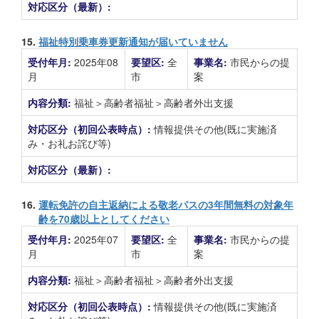
対応区分（最新）:
15.
福祉特別乗車券更新通知が届いていません
受付年月:
2025年08
要望区:
全
事業名:
市民からの提
月
市
案
内容分類:
福祉＞高齢者福祉＞高齢者外出支援
対応区分（初回公表時点）:
情報提供その他(既に実施済
み・お礼お詫び等)
対応区分（最新）:
16.
運転免許の自主返納による敬老パスの3年間無料の対象年
齢を70歳以上としてください
受付年月:
2025年07
要望区:
全
事業名:
市民からの提
月
市
案
内容分類:
福祉＞高齢者福祉＞高齢者外出支援
対応区分（初回公表時点）:
情報提供その他(既に実施済