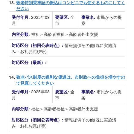
13.
敬老特別乗車証の振込はコンビニでも使えるものにしてく
ださい
受付年月:
2025年09
要望区:
全
事業名:
市民からの提
月
市
案
内容分類:
福祉＞高齢者福祉＞高齢者外出支援
対応区分（初回公表時点）:
情報提供その他(既に実施済
み・お礼お詫び等)
対応区分（最新）:
14.
敬老パス制度の過剰な優遇は、市財政への負担を増やすの
で見直してください
受付年月:
2025年08
要望区:
全
事業名:
市民からの提
月
市
案
内容分類:
福祉＞高齢者福祉＞高齢者外出支援
対応区分（初回公表時点）:
情報提供その他(既に実施済
み・お礼お詫び等)