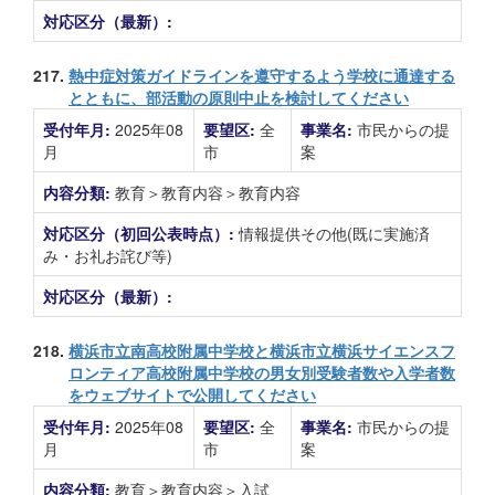
対応区分（最新）:
217.
熱中症対策ガイドラインを遵守するよう学校に通達する
とともに、部活動の原則中止を検討してください
受付年月:
2025年08
要望区:
全
事業名:
市民からの提
月
市
案
内容分類:
教育＞教育内容＞教育内容
対応区分（初回公表時点）:
情報提供その他(既に実施済
み・お礼お詫び等)
対応区分（最新）:
218.
横浜市立南高校附属中学校と横浜市立横浜サイエンスフ
ロンティア高校附属中学校の男女別受験者数や入学者数
をウェブサイトで公開してください
受付年月:
2025年08
要望区:
全
事業名:
市民からの提
月
市
案
内容分類:
教育＞教育内容＞入試