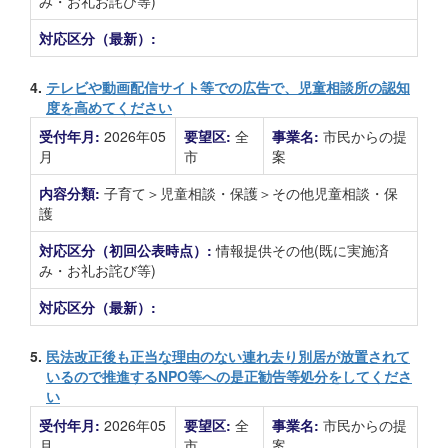
み・お礼お詫び等)
対応区分（最新）:
4.
テレビや動画配信サイト等での広告で、児童相談所の認知
度を高めてください
受付年月:
2026年05
要望区:
全
事業名:
市民からの提
月
市
案
内容分類:
子育て＞児童相談・保護＞その他児童相談・保
護
対応区分（初回公表時点）:
情報提供その他(既に実施済
み・お礼お詫び等)
対応区分（最新）:
5.
民法改正後も正当な理由のない連れ去り別居が放置されて
いるので推進するNPO等への是正勧告等処分をしてくださ
い
受付年月:
2026年05
要望区:
全
事業名:
市民からの提
月
市
案