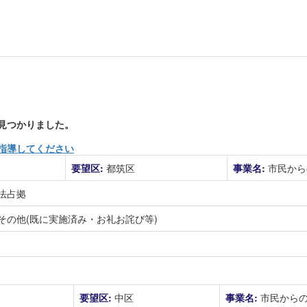
見つかりました。
指導してください
要望区:
都筑区
事業名:
市民から
法占拠
その他(既に実施済み・お礼お詫び等)
要望区:
中区
事業名:
市民から