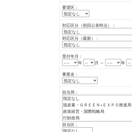
要望区：
対応区分（初回公表時点）：
対応区分（最新）：
受付年月：
年
月 ～
年
事業名：
担当局：
担当区：