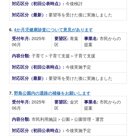
対応区分（初回公表時点）:
今後検討
対応区分（最新）:
要望等を受けた後に実施しました
6.
4か月児健康診査について意見があります
受付年月:
2025年
要望区:
青葉
事業名:
市民からの
06月
区
提案
内容分類:
子育て＞子育て支援＞子育て支援
対応区分（初回公表時点）:
今後実施予定
対応区分（最新）:
要望等を受けた後に実施しました
7.
野島公園内の通路の補修をお願いします
受付年月:
2025年
要望区:
金沢
事業名:
市民からの
06月
区
提案
内容分類:
市民利用施設＞公園＞公園管理・運営
対応区分（初回公表時点）:
今後実施予定