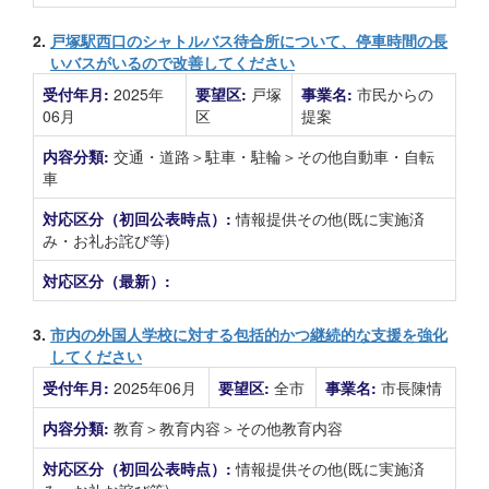
2.
戸塚駅西口のシャトルバス待合所について、停車時間の長
いバスがいるので改善してください
受付年月:
2025年
要望区:
戸塚
事業名:
市民からの
06月
区
提案
内容分類:
交通・道路＞駐車・駐輪＞その他自動車・自転
車
対応区分（初回公表時点）:
情報提供その他(既に実施済
み・お礼お詫び等)
対応区分（最新）:
3.
市内の外国人学校に対する包括的かつ継続的な支援を強化
してください
受付年月:
2025年06月
要望区:
全市
事業名:
市長陳情
内容分類:
教育＞教育内容＞その他教育内容
対応区分（初回公表時点）:
情報提供その他(既に実施済