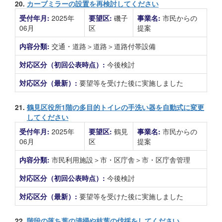
20.
カーブミラーの設置を再検討してください
受付年月:
2025年
要望区:
磯子
事業名:
市民からの
06月
区
提案
内容分類:
交通・道路＞道路＞道路付帯設備
対応区分（初回公表時点）:
今後検討
対応区分（最新）:
要望等を受けた後に実施しました
21.
鶴見区役所1階の多目的トイレの手洗い器を自動式に変更
してください
受付年月:
2025年
要望区:
鶴見
事業名:
市民からの
06月
区
提案
内容分類:
市民利用施設＞市・区庁舎＞市・区庁舎管理
対応区分（初回公表時点）:
今後検討
対応区分（最新）:
要望等を受けた後に実施しました
22.
階段の落ち葉の清掃や枝葉の伐採をしてください