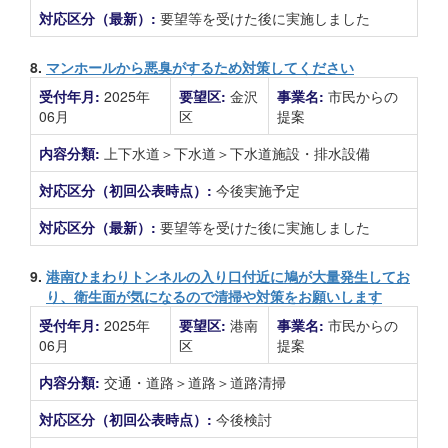
対応区分（最新）:
要望等を受けた後に実施しました
8.
マンホールから悪臭がするため対策してください
受付年月:
2025年
要望区:
金沢
事業名:
市民からの
06月
区
提案
内容分類:
上下水道＞下水道＞下水道施設・排水設備
対応区分（初回公表時点）:
今後実施予定
対応区分（最新）:
要望等を受けた後に実施しました
9.
港南ひまわりトンネルの入り口付近に鳩が大量発生してお
り、衛生面が気になるので清掃や対策をお願いします
受付年月:
2025年
要望区:
港南
事業名:
市民からの
06月
区
提案
内容分類:
交通・道路＞道路＞道路清掃
対応区分（初回公表時点）:
今後検討