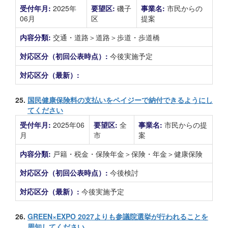
受付年月:
2025年
要望区:
磯子
事業名:
市民からの
06月
区
提案
内容分類:
交通・道路＞道路＞歩道・歩道橋
対応区分（初回公表時点）:
今後実施予定
対応区分（最新）:
25.
国民健康保険料の支払いをペイジーで納付できるようにし
てください
受付年月:
2025年06
要望区:
全
事業名:
市民からの提
月
市
案
内容分類:
戸籍・税金・保険年金＞保険・年金＞健康保険
対応区分（初回公表時点）:
今後検討
対応区分（最新）:
今後実施予定
26.
GREEN×EXPO 2027よりも参議院選挙が行われることを
周知してください