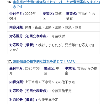
16.
救急車が渋滞に巻き込まれていましたが音声案内をするべ
きです
受付年月:
2025年
要望区:
都筑
事業名:
市民からの
06月
区
提案
内容分類:
保健・衛生・医療＞医療＞救急・救命
対応区分（初回公表時点）:
今後検討
対応区分（最新）:
検討しましたが、要望等にお応えでき
ません
17.
道路陥没の根本的な対策を講じてください
受付年月:
2025年06
要望区:
中
事業名:
市民からの提
月
区
案
内容分類:
上下水道＞下水道＞その他下水道
対応区分（初回公表時点）:
今後実施予定
対応区分（最新）:
今後実施予定