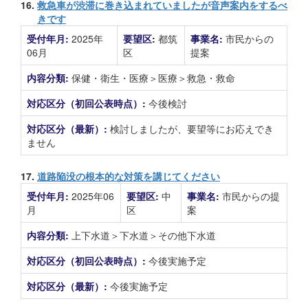
16.
救急車が渋滞に巻き込まれていましたが音声案内をするべ
きです
受付年月:
2025年
要望区:
都筑
事業名:
市民からの
06月
区
提案
内容分類:
保健・衛生・医療＞医療＞救急・救命
対応区分（初回公表時点）:
今後検討
対応区分（最新）:
検討しましたが、要望等にお応えでき
ません
17.
道路陥没の根本的な対策を講じてください
受付年月:
2025年06
要望区:
中
事業名:
市民からの提
月
区
案
内容分類:
上下水道＞下水道＞その他下水道
対応区分（初回公表時点）:
今後実施予定
対応区分（最新）:
今後実施予定