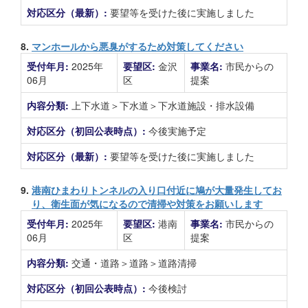
対応区分（最新）:
要望等を受けた後に実施しました
8.
マンホールから悪臭がするため対策してください
受付年月:
2025年
要望区:
金沢
事業名:
市民からの
06月
区
提案
内容分類:
上下水道＞下水道＞下水道施設・排水設備
対応区分（初回公表時点）:
今後実施予定
対応区分（最新）:
要望等を受けた後に実施しました
9.
港南ひまわりトンネルの入り口付近に鳩が大量発生してお
り、衛生面が気になるので清掃や対策をお願いします
受付年月:
2025年
要望区:
港南
事業名:
市民からの
06月
区
提案
内容分類:
交通・道路＞道路＞道路清掃
対応区分（初回公表時点）:
今後検討