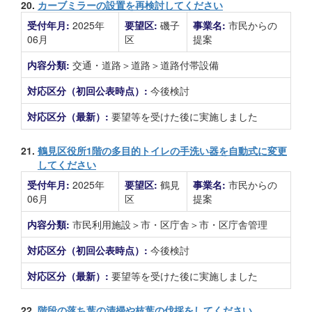
20.
カーブミラーの設置を再検討してください
受付年月:
2025年
要望区:
磯子
事業名:
市民からの
06月
区
提案
内容分類:
交通・道路＞道路＞道路付帯設備
対応区分（初回公表時点）:
今後検討
対応区分（最新）:
要望等を受けた後に実施しました
21.
鶴見区役所1階の多目的トイレの手洗い器を自動式に変更
してください
受付年月:
2025年
要望区:
鶴見
事業名:
市民からの
06月
区
提案
内容分類:
市民利用施設＞市・区庁舎＞市・区庁舎管理
対応区分（初回公表時点）:
今後検討
対応区分（最新）:
要望等を受けた後に実施しました
22.
階段の落ち葉の清掃や枝葉の伐採をしてください