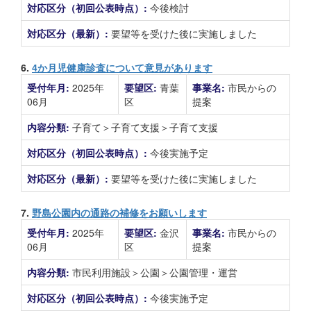
対応区分（初回公表時点）:
今後検討
対応区分（最新）:
要望等を受けた後に実施しました
6.
4か月児健康診査について意見があります
受付年月:
2025年
要望区:
青葉
事業名:
市民からの
06月
区
提案
内容分類:
子育て＞子育て支援＞子育て支援
対応区分（初回公表時点）:
今後実施予定
対応区分（最新）:
要望等を受けた後に実施しました
7.
野島公園内の通路の補修をお願いします
受付年月:
2025年
要望区:
金沢
事業名:
市民からの
06月
区
提案
内容分類:
市民利用施設＞公園＞公園管理・運営
対応区分（初回公表時点）:
今後実施予定