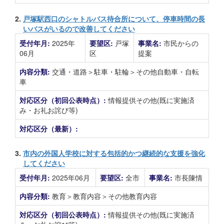
2.
戸塚駅西口のシャトルバス待合所について、停車時間の長
いバスがいるので改善してください
受付年月:
2025年
要望区:
戸塚
事業名:
市民からの
06月
区
提案
内容分類:
交通・道路＞駐車・駐輪＞その他自動車・自転
車
対応区分（初回公表時点）:
情報提供その他(既に実施済
み・お礼お詫び等)
対応区分（最新）:
3.
市内の外国人学校に対する包括的かつ継続的な支援を強化
してください
受付年月:
2025年06月
要望区:
全市
事業名:
市長陳情
内容分類:
教育＞教育内容＞その他教育内容
対応区分（初回公表時点）:
情報提供その他(既に実施済