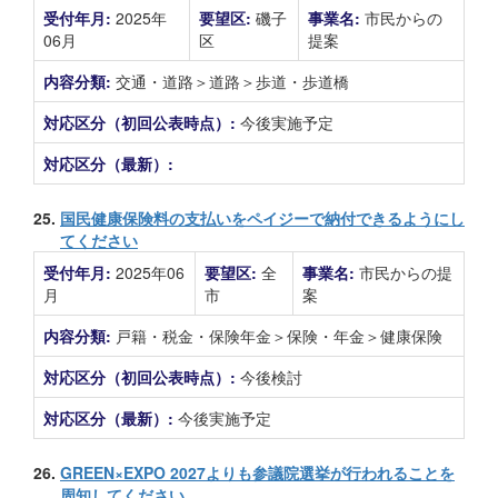
受付年月:
2025年
要望区:
磯子
事業名:
市民からの
06月
区
提案
内容分類:
交通・道路＞道路＞歩道・歩道橋
対応区分（初回公表時点）:
今後実施予定
対応区分（最新）:
25.
国民健康保険料の支払いをペイジーで納付できるようにし
てください
受付年月:
2025年06
要望区:
全
事業名:
市民からの提
月
市
案
内容分類:
戸籍・税金・保険年金＞保険・年金＞健康保険
対応区分（初回公表時点）:
今後検討
対応区分（最新）:
今後実施予定
26.
GREEN×EXPO 2027よりも参議院選挙が行われることを
周知してください