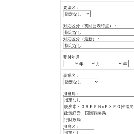
要望区：
対応区分（初回公表時点）：
対応区分（最新）：
受付年月：
年
月 ～
年
事業名：
担当局：
担当区：