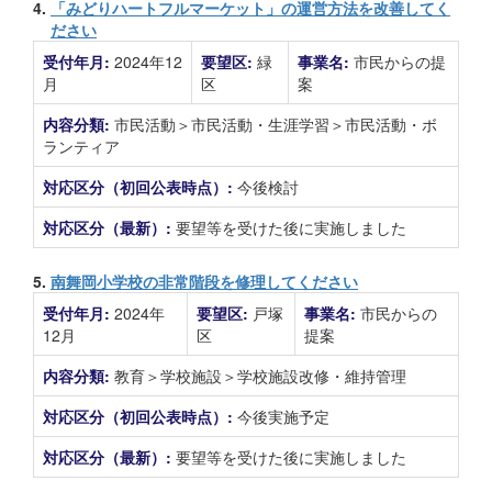
4.
「みどりハートフルマーケット」の運営方法を改善してく
ださい
受付年月:
2024年12
要望区:
緑
事業名:
市民からの提
月
区
案
内容分類:
市民活動＞市民活動・生涯学習＞市民活動・ボ
ランティア
対応区分（初回公表時点）:
今後検討
対応区分（最新）:
要望等を受けた後に実施しました
5.
南舞岡小学校の非常階段を修理してください
受付年月:
2024年
要望区:
戸塚
事業名:
市民からの
12月
区
提案
内容分類:
教育＞学校施設＞学校施設改修・維持管理
対応区分（初回公表時点）:
今後実施予定
対応区分（最新）:
要望等を受けた後に実施しました