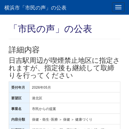
横浜市「市民の声」の公表
Toggl
navig
「市民の声」の公表
詳細内容
日吉駅周辺が喫煙禁止地区に指定さ
れますが、指定後も継続して取締
りを行ってください
2026年05月
受付年月
港北区
要望区
市民からの提案
事業名
保健・衛生･医療 ＞ 保健 ＞ 健康づくり
内容分類