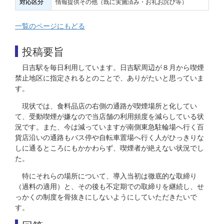
情報提供その他（既に実施済み・お礼お詫び等）
対応区分
一覧のページにもどる
投稿要旨
日吉駅を毎日利用しています。日吉駅周辺が８月から喫煙
禁止地区に指定されるとのことで、ありがたいと思っていま
す。
現状では、食料品店の右側の通路が喫煙場所と化してい
て、受動喫煙が嫌なので当店舗の利用頻度を減らしている状
況です。また、今は減っていますが南側東急駐輪場へ行く百
貨店沿いの通路もバス停や自転車置場へ行く人がひっきりな
しに通るところにもかかわらず、喫煙者が絶えない状況でし
た。
特にそれらの場所について、導入当初は徹底的な取締り
（過料の適用）と、その後も不定期での取締りを継続し、せ
っかくの制度を骨抜きにしないようにしていただきたいで
す。