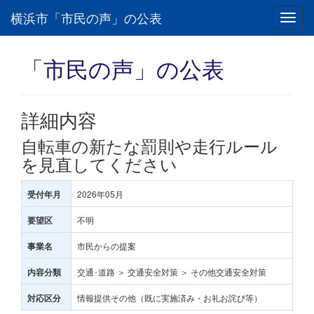
横浜市「市民の声」の公表
Toggl
navig
「市民の声」の公表
詳細内容
自転車の新たな罰則や走行ルール
を見直してください
2026年05月
受付年月
不明
要望区
市民からの提案
事業名
交通･道路 ＞ 交通安全対策 ＞ その他交通安全対策
内容分類
情報提供その他（既に実施済み・お礼お詫び等）
対応区分