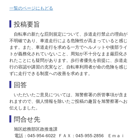
一覧のページにもどる
投稿要旨
自転車の新たな罰則規定について、歩道走行禁止の理由が
不明確であり、車道走行による危険性が高まっていると感じ
ます。また、車道走行を求める一方でヘルメットや後部ライ
トが義務化されていないこと、周知が不十分なまま厳罰化さ
れたことにも疑問があります。歩行者優先を前提に、歩道走
行の容認や講習の充実など、自転車利用者が命の危険を感じ
ずに走行できる制度への改善を求めます。
回答
いただいたご意見については、旭警察署の所管事項が含ま
れますので、個人情報を除いたご投稿の趣旨を旭警察署へお
伝えしました。
問合せ先
旭区総務部区政推進課
電話：045-954-6022 ＦＡＸ：045-955-2856 Ｅｍａｉ