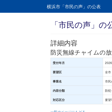
横浜市「市民の声」の公表
「市民の声」の
詳細内容
防災無線チャイムの放
202
受付年月
全市
要望区
市民
事業名
防犯
内容分類
要望
対応区分
一覧のページにもどる