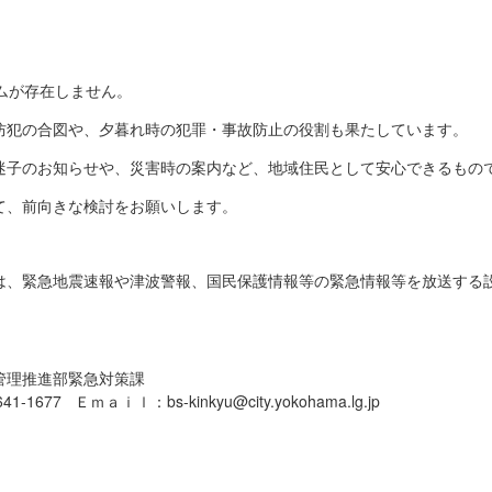
ムが存在しません。
防犯の合図や、夕暮れ時の犯罪・事故防止の役割も果たしています。
迷子のお知らせや、災害時の案内など、地域住民として安心できるもの
て、前向きな検討をお願いします。
は、緊急地震速報や津波警報、国民保護情報等の緊急情報等を放送する
管理推進部緊急対策課
1677 Ｅｍａｉｌ：bs-kinkyu@city.yokohama.lg.jp