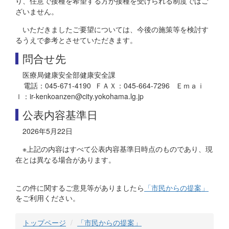
り、任意で接種を希望する方が接種を受けられる制度ではご
ざいません。
いただきましたご要望については、今後の施策等を検討す
るうえで参考とさせていただきます。
問合せ先
医療局健康安全部健康安全課
電話：045-671-4190 ＦＡＸ：045-664-7296 Ｅｍａｉ
ｌ：ir-kenkoanzen@city.yokohama.lg.jp
公表内容基準日
2026年5月22日
※上記の内容はすべて公表内容基準日時点のものであり、現
在とは異なる場合があります。
この件に関するご意見等がありましたら
「市民からの提案」
をご利用ください。
トップページ
「市民からの提案」