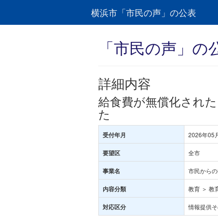
横浜市「市民の声」の公表
「市民の声」の
詳細内容
給食費が無償化され
た
2026年05
受付年月
全市
要望区
市民からの
事業名
教育 ＞ 教
内容分類
情報提供そ
対応区分