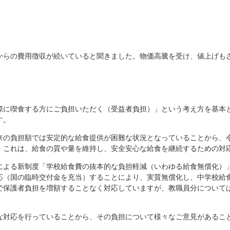
からの費用徴収が続いていると聞きました。物価高騰を受け、値上げも
際に喫食する方にご負担いただく（受益者負担）」という考え方を基本
す。
来の負担額では安定的な給食提供が困難な状況となっていることから、
。これは、給食の質や量を維持し、安全安心な給食を継続するための対
による新制度「学校給食費の抜本的な負担軽減（いわゆる給食無償化）
応（国の臨時交付金を充当）することにより、実質無償化し、中学校給
で保護者負担を増額することなく対応していますが、教職員分について
な対応を行っていることから、その負担について様々なご意見があるこ