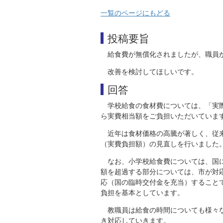
一覧のページにもどる
投稿要旨
給食費が無償化されましたが、職員
改善を検討してほしいです。
回答
学校給食の食材費については、「実
ら実費相当額をご負担いただいていま
近年は食材価格の高騰が著しく、従
（実費負担額）の見直しを行いました
なお、小学校給食費については、国
額を超過する部分については、市が対
応（国の臨時交付金を充当）すること
負担を基本としています。
教職員は給食の時間についても様々
き対応していきます。