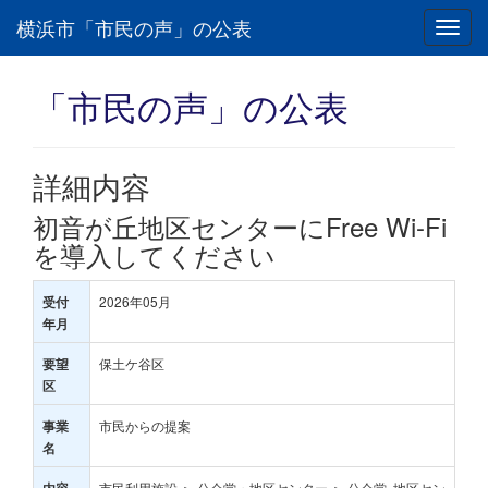
横浜市「市民の声」の公表
Toggl
navig
「市民の声」の公表
詳細内容
初音が丘地区センターにFree Wi-Fi
を導入してください
2026年05月
受付
年月
保土ケ谷区
要望
区
市民からの提案
事業
名
市民利用施設 ＞ 公会堂・地区センター ＞ 公会堂･地区セン