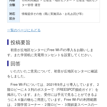
内容
ター管理･運営
分類
情報提供その他（既に実施済み・お礼お詫び等）
対応
区分
一覧のページにもどる
投稿要旨
初音が丘地区センターにFree Wi-Fiの導入をお願いしま
す。また学習机に充電用コンセントを設置してください。
回答
いただいたご意見について、初音が丘地区センターに確認
をしました。
Free Wi-Fiについては、2021年9月より導入しています。２
階ロビーにＡ３判のポスターで〈FREESPOT接続ガイド〉を
掲示しています。また、受付には手元で見ることができるよ
うにＡ４版の物もご用意しています。Free Wi-Fiの利用範囲
は、２階学習コーナー・２階ロビー・３階娯楽スペースの一