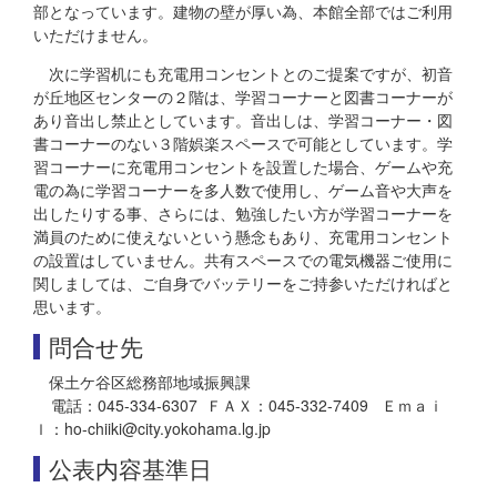
部となっています。建物の壁が厚い為、本館全部ではご利用
いただけません。
次に学習机にも充電用コンセントとのご提案ですが、初音
が丘地区センターの２階は、学習コーナーと図書コーナーが
あり音出し禁止としています。音出しは、学習コーナー・図
書コーナーのない３階娯楽スペースで可能としています。学
習コーナーに充電用コンセントを設置した場合、ゲームや充
電の為に学習コーナーを多人数で使用し、ゲーム音や大声を
出したりする事、さらには、勉強したい方が学習コーナーを
満員のために使えないという懸念もあり、充電用コンセント
の設置はしていません。共有スペースでの電気機器ご使用に
関しましては、ご自身でバッテリーをご持参いただければと
思います。
問合せ先
保土ケ谷区総務部地域振興課
電話：045-334-6307 ＦＡＸ：045-332-7409 Ｅｍａｉ
ｌ：ho-chiiki@city.yokohama.lg.jp
公表内容基準日