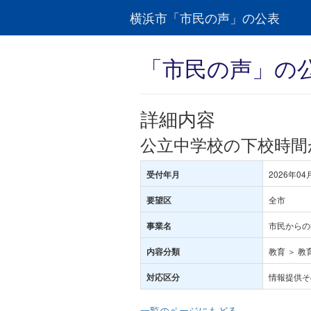
横浜市「市民の声」の公表
「市民の声」の
詳細内容
公立中学校の下校時間
2026年04
受付年月
全市
要望区
市民からの
事業名
教育 ＞ 教
内容分類
情報提供そ
対応区分
一覧のページにもどる