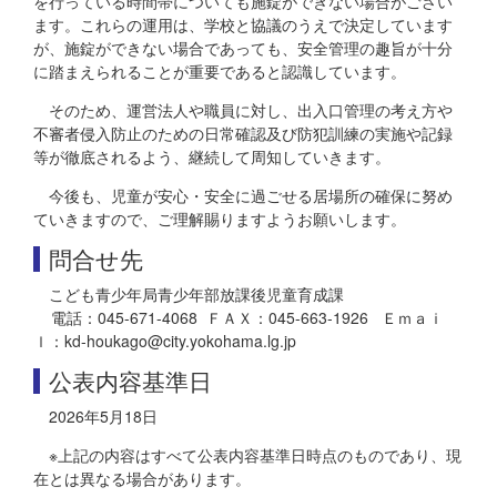
を行っている時間帯についても施錠ができない場合がござい
ます。これらの運用は、学校と協議のうえで決定しています
が、施錠ができない場合であっても、安全管理の趣旨が十分
に踏まえられることが重要であると認識しています。
そのため、運営法人や職員に対し、出入口管理の考え方や
不審者侵入防止のための日常確認及び防犯訓練の実施や記録
等が徹底されるよう、継続して周知していきます。
今後も、児童が安心・安全に過ごせる居場所の確保に努め
ていきますので、ご理解賜りますようお願いします。
問合せ先
こども青少年局青少年部放課後児童育成課
電話：045-671-4068 ＦＡＸ：045-663-1926 Ｅｍａｉ
ｌ：kd-houkago@city.yokohama.lg.jp
公表内容基準日
2026年5月18日
※上記の内容はすべて公表内容基準日時点のものであり、現
在とは異なる場合があります。