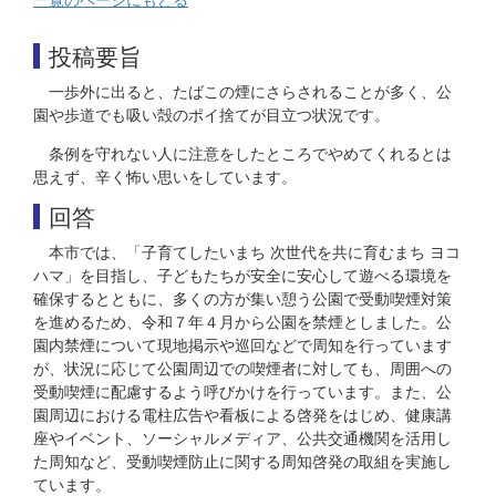
投稿要旨
一歩外に出ると、たばこの煙にさらされることが多く、公
園や歩道でも吸い殻のポイ捨てが目立つ状況です。
条例を守れない人に注意をしたところでやめてくれるとは
思えず、辛く怖い思いをしています。
回答
本市では、「子育てしたいまち 次世代を共に育むまち ヨコ
ハマ」を目指し、子どもたちが安全に安心して遊べる環境を
確保するとともに、多くの方が集い憩う公園で受動喫煙対策
を進めるため、令和７年４月から公園を禁煙としました。公
園内禁煙について現地掲示や巡回などで周知を行っています
が、状況に応じて公園周辺での喫煙者に対しても、周囲への
受動喫煙に配慮するよう呼びかけを行っています。また、公
園周辺における電柱広告や看板による啓発をはじめ、健康講
座やイベント、ソーシャルメディア、公共交通機関を活用し
た周知など、受動喫煙防止に関する周知啓発の取組を実施し
ています。