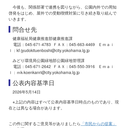
今後も、関係部署で連携を図りながら、公園内外での周知
啓発をはじめ、屋外での受動喫煙対策に引き続き取り組んで
いきます。
問合せ先
健康福祉局健康推進部健康推進課
電話：045-671-4783 ＦＡＸ：045-663-4469 Ｅｍａｉ
ｌ：kf-jyudokituenboshi@city.yokohama.lg.jp
みどり環境局公園緑地部公園緑地管理課
電話：045-671-2642 ＦＡＸ：045-550-3916 Ｅｍａｉ
ｌ：ｍk-koenkanri@city.yokohama.lg.jp
公表内容基準日
2026年5月14日
※上記の内容はすべて公表内容基準日時点のものであり、現
在とは異なる場合があります。
この件に関するご意見等がありましたら
「市民からの提案」