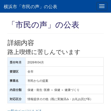
横浜市「市民の声」の公表
Toggl
navig
「市民の声」の公表
詳細内容
路上喫煙に苦しんでいます
2026年04月
受付年月
全市
要望区
市民からの提案
事業名
保健・衛生･医療 ＞ 保健 ＞ 健康づくり
内容分類
情報提供その他（既に実施済み・お礼お詫び等）
対応区分
一覧のページにもどる