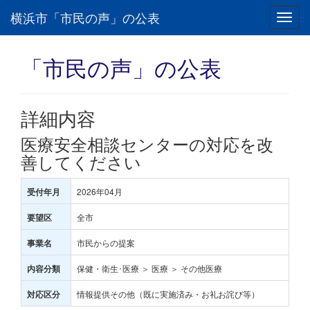
横浜市「市民の声」の公表
Toggl
navig
「市民の声」の公表
詳細内容
医療安全相談センターの対応を改
善してください
2026年04月
受付年月
全市
要望区
市民からの提案
事業名
保健・衛生･医療 ＞ 医療 ＞ その他医療
内容分類
情報提供その他（既に実施済み・お礼お詫び等）
対応区分