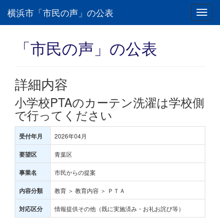
横浜市「市民の声」の公表
Toggl
navig
「市民の声」の公表
詳細内容
小学校PTAのカーテン洗濯は学校側
で行ってください
2026年04月
受付年月
青葉区
要望区
市民からの提案
事業名
教育 ＞ 教育内容 ＞ ＰＴＡ
内容分類
情報提供その他（既に実施済み・お礼お詫び等）
対応区分