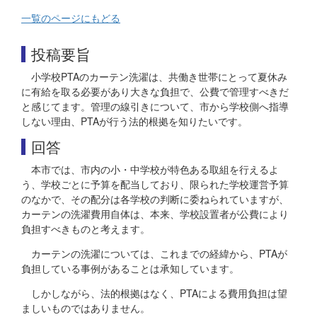
一覧のページにもどる
投稿要旨
小学校PTAのカーテン洗濯は、共働き世帯にとって夏休み
に有給を取る必要があり大きな負担で、公費で管理すべきだ
と感じてます。管理の線引きについて、市から学校側へ指導
しない理由、PTAが行う法的根拠を知りたいです。
回答
本市では、市内の小・中学校が特色ある取組を行えるよ
う、学校ごとに予算を配当しており、限られた学校運営予算
のなかで、その配分は各学校の判断に委ねられていますが、
カーテンの洗濯費用自体は、本来、学校設置者が公費により
負担すべきものと考えます。
カーテンの洗濯については、これまでの経緯から、PTAが
負担している事例があることは承知しています。
しかしながら、法的根拠はなく、PTAによる費用負担は望
ましいものではありません。