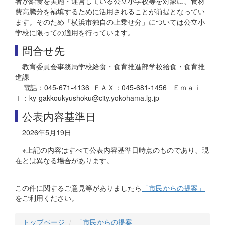
者が給食を実施・運営している公立小学校等を対象に、食材
費高騰分を補填するために活用されることが前提となってい
ます。そのため「横浜市独自の上乗せ分」については公立小
学校に限っての適用を行っています。
問合せ先
教育委員会事務局学校給食・食育推進部学校給食・食育推
進課
電話：045-671-4136 ＦＡＸ：045-681-1456 Ｅｍａｉ
ｌ：ky-gakkoukyushoku@city.yokohama.lg.jp
公表内容基準日
2026年5月19日
※上記の内容はすべて公表内容基準日時点のものであり、現
在とは異なる場合があります。
この件に関するご意見等がありましたら
「市民からの提案」
をご利用ください。
トップページ
「市民からの提案」