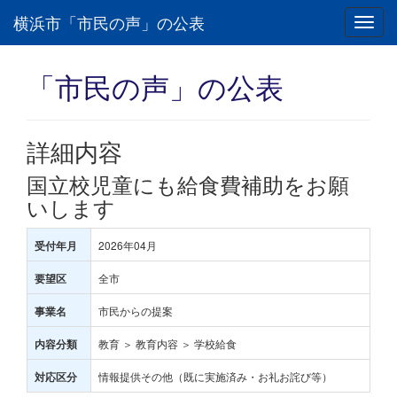
横浜市「市民の声」の公表
Toggl
navig
「市民の声」の公表
詳細内容
国立校児童にも給食費補助をお願
いします
2026年04月
受付年月
全市
要望区
市民からの提案
事業名
教育 ＞ 教育内容 ＞ 学校給食
内容分類
情報提供その他（既に実施済み・お礼お詫び等）
対応区分