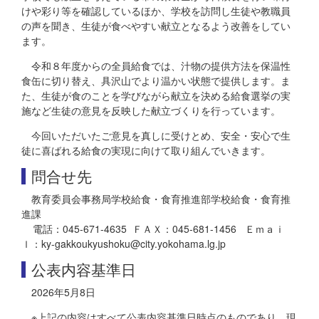
けや彩り等を確認しているほか、学校を訪問し生徒や教職員
の声を聞き、生徒が食べやすい献立となるよう改善をしてい
ます。
令和８年度からの全員給食では、汁物の提供方法を保温性
食缶に切り替え、具沢山でより温かい状態で提供します。ま
た、生徒が食のことを学びながら献立を決める給食選挙の実
施など生徒の意見を反映した献立づくりを行っています。
今回いただいたご意見を真しに受けとめ、安全・安心で生
徒に喜ばれる給食の実現に向けて取り組んでいきます。
問合せ先
教育委員会事務局学校給食・食育推進部学校給食・食育推
進課
電話：045-671-4635 ＦＡＸ：045-681-1456 Ｅｍａｉ
ｌ：ky-gakkoukyushoku@city.yokohama.lg.jp
公表内容基準日
2026年5月8日
※上記の内容はすべて公表内容基準日時点のものであり、現