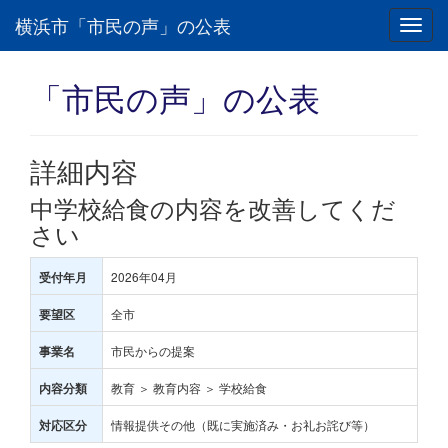
横浜市「市民の声」の公表
Toggl
navig
「市民の声」の公表
詳細内容
中学校給食の内容を改善してくだ
さい
2026年04月
受付年月
全市
要望区
市民からの提案
事業名
教育 ＞ 教育内容 ＞ 学校給食
内容分類
情報提供その他（既に実施済み・お礼お詫び等）
対応区分