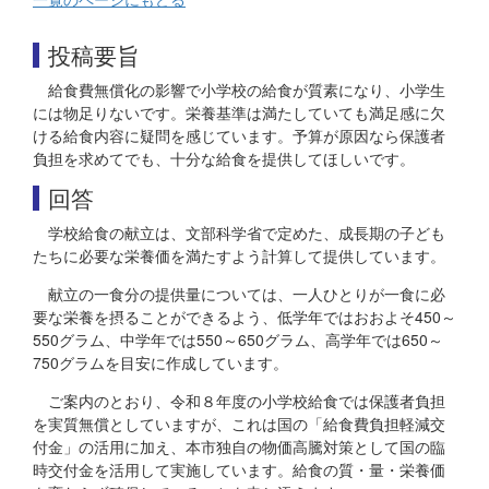
投稿要旨
給食費無償化の影響で小学校の給食が質素になり、小学生
には物足りないです。栄養基準は満たしていても満足感に欠
ける給食内容に疑問を感じています。予算が原因なら保護者
負担を求めてでも、十分な給食を提供してほしいです。
回答
学校給食の献立は、文部科学省で定めた、成長期の子ども
たちに必要な栄養価を満たすよう計算して提供しています。
献立の一食分の提供量については、一人ひとりが一食に必
要な栄養を摂ることができるよう、低学年ではおおよそ450～
550グラム、中学年では550～650グラム、高学年では650～
750グラムを目安に作成しています。
ご案内のとおり、令和８年度の小学校給食では保護者負担
を実質無償としていますが、これは国の「給食費負担軽減交
付金」の活用に加え、本市独自の物価高騰対策として国の臨
時交付金を活用して実施しています。給食の質・量・栄養価