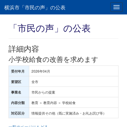
横浜市「市民の声」の公表
Toggl
navig
「市民の声」の公表
詳細内容
小学校給食の改善を求めます
2026年04月
受付年月
全市
要望区
市民からの提案
事業名
教育 ＞ 教育内容 ＞ 学校給食
内容分類
情報提供その他（既に実施済み・お礼お詫び等）
対応区分
一覧のページにもどる