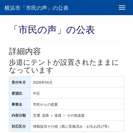
横浜市「市民の声」の公表
Toggl
navig
「市民の声」の公表
詳細内容
歩道にテントが設置されたままに
なっています
2026年04月
受付年月
中区
要望区
市民からの提案
事業名
交通･道路 ＞ 道路 ＞ その他道路
内容分類
情報提供その他（既に実施済み・お礼お詫び等）
対応区分