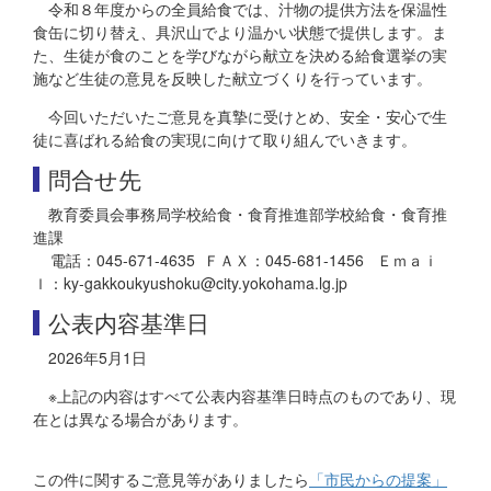
令和８年度からの全員給食では、汁物の提供方法を保温性
食缶に切り替え、具沢山でより温かい状態で提供します。ま
た、生徒が食のことを学びながら献立を決める給食選挙の実
施など生徒の意見を反映した献立づくりを行っています。
今回いただいたご意見を真摯に受けとめ、安全・安心で生
徒に喜ばれる給食の実現に向けて取り組んでいきます。
問合せ先
教育委員会事務局学校給食・食育推進部学校給食・食育推
進課
電話：045-671-4635 ＦＡＸ：045-681-1456 Ｅｍａｉ
ｌ：ky-gakkoukyushoku@city.yokohama.lg.jp
公表内容基準日
2026年5月1日
※上記の内容はすべて公表内容基準日時点のものであり、現
在とは異なる場合があります。
この件に関するご意見等がありましたら
「市民からの提案」