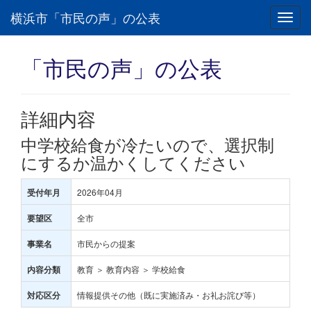
横浜市「市民の声」の公表
Toggl
navig
「市民の声」の公表
詳細内容
中学校給食が冷たいので、選択制
にするか温かくしてください
2026年04月
受付年月
全市
要望区
市民からの提案
事業名
教育 ＞ 教育内容 ＞ 学校給食
内容分類
情報提供その他（既に実施済み・お礼お詫び等）
対応区分