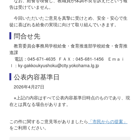
なお、給食を喫食し、教職員が体調不良を訴えたという報
告は受けていません。
今回いただいたご意見を真摯に受けとめ、安全・安心で生
徒に喜ばれる給食の実現に向けて取り組んでいきます。
問合せ先
教育委員会事務局学校給食・食育推進部学校給食・食育推
進課
電話：045-671-4635 ＦＡＸ：045-681-1456 Ｅｍａｉ
ｌ：ky-gakkoukyushoku@city.yokohama.lg.jp
公表内容基準日
2026年4月27日
※上記の内容はすべて公表内容基準日時点のものであり、現
在とは異なる場合があります。
この件に関するご意見等がありましたら
「市民からの提案」
をご利用ください。