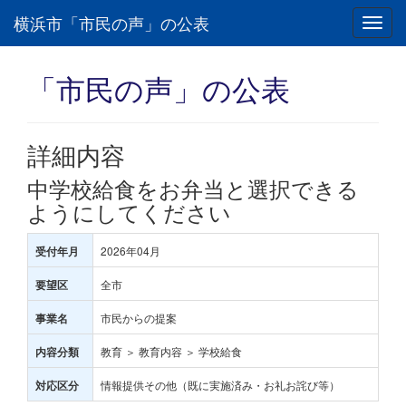
横浜市「市民の声」の公表
Toggl
navig
「市民の声」の公表
詳細内容
中学校給食をお弁当と選択できる
ようにしてください
2026年04月
受付年月
全市
要望区
市民からの提案
事業名
教育 ＞ 教育内容 ＞ 学校給食
内容分類
情報提供その他（既に実施済み・お礼お詫び等）
対応区分