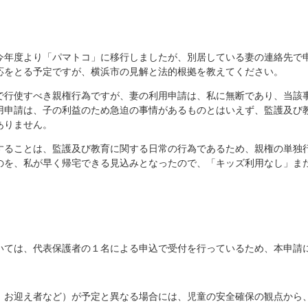
今年度より「パマトコ」に移行しましたが、別居している妻の連絡先で
応をとる予定ですが、横浜市の見解と法的根拠を教えてください。
で行使すべき親権行為ですが、妻の利用申請は、私に無断であり、当該
用申請は、子の利益のため急迫の事情があるものとはいえず、監護及び
ありません。
することは、監護及び教育に関する日常の行為であるため、親権の単独
のを、私が早く帰宅できる見込みとなったので、「キッズ利用なし」ま
いては、代表保護者の１名による申込で受付を行っているため、本申請
、お迎え者など）が予定と異なる場合には、児童の安全確保の観点から