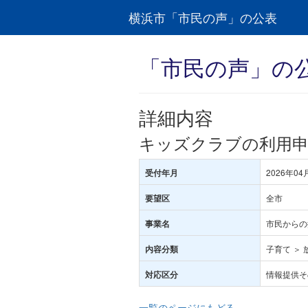
横浜市「市民の声」の公表
「市民の声」の
詳細内容
キッズクラブの利用申
2026年04
受付年月
全市
要望区
市民からの
事業名
子育て ＞
内容分類
情報提供そ
対応区分
一覧のページにもどる