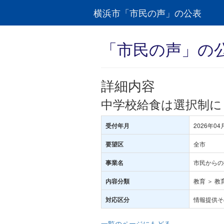
横浜市「市民の声」の公表
「市民の声」の
詳細内容
中学校給食は選択制に
2026年04
受付年月
全市
要望区
市民からの
事業名
教育 ＞ 教
内容分類
情報提供そ
対応区分
一覧のページにもどる