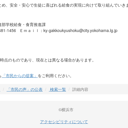
とめ、安全・安心で生徒に喜ばれる給食の実現に向けて取り組んでいき
進部学校給食・食育推進課
1456 Ｅｍａｉｌ：ky-gakkoukyushoku@city.yokohama.lg.jp
日時点のものであり、現在とは異なる場合があります。
ら
「市民からの提案」
をご利用ください。
」
「市民の声」の公表
検索一覧
詳細内容
©横浜市
アクセシビリティについて