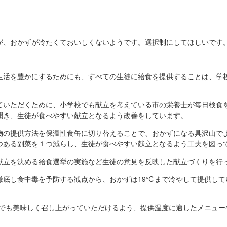
が、おかずが冷たくておいしくないようです。選択制にしてほしいです
生活を豊かにするためにも、すべての生徒に給食を提供することは、学
ていただくために、小学校でも献立を考えている市の栄養士が毎日検食
聞き、生徒が食べやすい献立となるよう改善をしています。
物の提供方法を保温性食缶に切り替えることで、おかずになる具沢山で
つある副菜を１つ減らし、生徒が食べやすい献立となるよう工夫を図っ
献立を決める給食選挙の実施など生徒の意見を反映した献立づくりを行
徹底し食中毒を予防する観点から、おかずは19℃まで冷やして提供して
下でも美味しく召し上がっていただけるよう、提供温度に適したメニュー