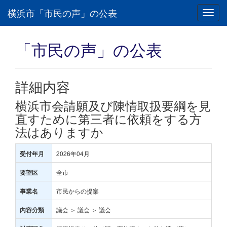
横浜市「市民の声」の公表
Toggl
navig
「市民の声」の公表
詳細内容
横浜市会請願及び陳情取扱要綱を見
直すために第三者に依頼をする方
法はありますか
2026年04月
受付年月
全市
要望区
市民からの提案
事業名
議会 ＞ 議会 ＞ 議会
内容分類