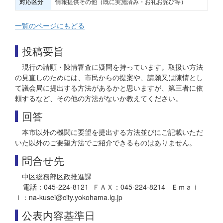
情報提供その他（既に実施済み・お礼お詫び等）
対応区分
一覧のページにもどる
投稿要旨
現行の請願・陳情審査に疑問を持っています。取扱い方法
の見直しのためには、市民からの提案や、請願又は陳情とし
て議会局に提出する方法があるかと思いますが、第三者に依
頼するなど、その他の方法がないか教えてください。
回答
本市以外の機関に要望を提出する方法並びにご記載いただ
いた以外のご要望方法でご紹介できるものはありません。
問合せ先
中区総務部区政推進課
電話：045-224-8121 ＦＡＸ：045-224-8214 Ｅｍａｉ
ｌ：na-kusei@city.yokohama.lg.jp
公表内容基準日