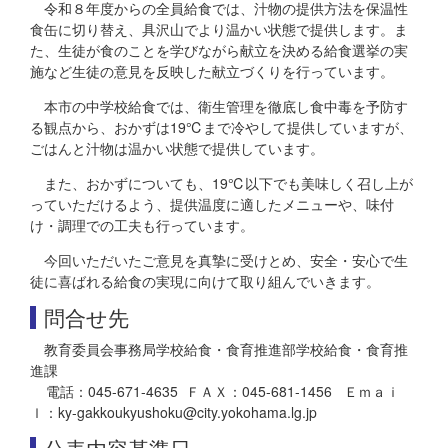
令和８年度からの全員給食では、汁物の提供方法を保温性
食缶に切り替え、具沢山でより温かい状態で提供します。ま
た、生徒が食のことを学びながら献立を決める給食選挙の実
施など生徒の意見を反映した献立づくりを行っています。
本市の中学校給食では、衛生管理を徹底し食中毒を予防す
る観点から、おかずは19℃まで冷やして提供していますが、
ごはんと汁物は温かい状態で提供しています。
また、おかずについても、19℃以下でも美味しく召し上が
っていただけるよう、提供温度に適したメニューや、味付
け・調理での工夫も行っています。
今回いただいたご意見を真摯に受けとめ、安全・安心で生
徒に喜ばれる給食の実現に向けて取り組んでいきます。
問合せ先
教育委員会事務局学校給食・食育推進部学校給食・食育推
進課
電話：045-671-4635 ＦＡＸ：045-681-1456 Ｅｍａｉ
ｌ：ky-gakkoukyushoku@city.yokohama.lg.jp