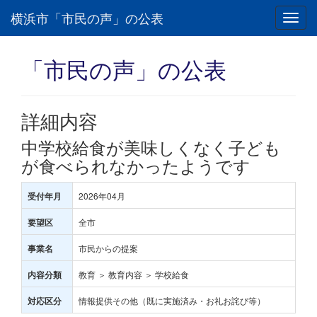
横浜市「市民の声」の公表
Toggl
navig
「市民の声」の公表
詳細内容
中学校給食が美味しくなく子ども
が食べられなかったようです
2026年04月
受付年月
全市
要望区
市民からの提案
事業名
教育 ＞ 教育内容 ＞ 学校給食
内容分類
情報提供その他（既に実施済み・お礼お詫び等）
対応区分