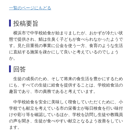
一覧のページにもどる
投稿要旨
横浜市で中学校給食が始まりましたが、おかずが冷たい状
態で提供され、鯖は生臭く子どもが食べられなかったようで
す。見た目重視の事業に公金を使う一方、食育のような生活
に直結する施策を疎かにして良いと考えているのでしょう
か。
回答
生徒の成長のため、そして将来の食生活を豊かにするため
にも、すべての生徒に給食を提供することは、学校給食法の
趣旨であり、市の責務であると考えています。
中学校給食を安全に美味しく喫食していただくために、小
学校でも献立を考えている市の栄養士が毎日検食を行い味付
けや彩り等を確認しているほか、学校を訪問し生徒や教職員
の声を聞き、生徒が食べやすい献立となるよう改善をしてい
ます。