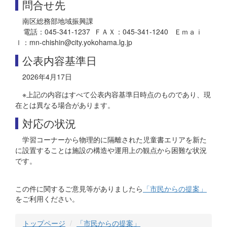
問合せ先
南区総務部地域振興課
電話：045-341-1237 ＦＡＸ：045-341-1240 Ｅｍａｉ
ｌ：mn-chishin@city.yokohama.lg.jp
公表内容基準日
2026年4月17日
※上記の内容はすべて公表内容基準日時点のものであり、現
在とは異なる場合があります。
対応の状況
学習コーナーから物理的に隔離された児童書エリアを新た
に設置することは施設の構造や運用上の観点から困難な状況
です。
この件に関するご意見等がありましたら
「市民からの提案」
をご利用ください。
トップページ
「市民からの提案」