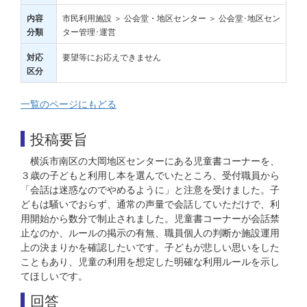
市民利用施設 ＞ 公会堂・地区センター ＞ 公会堂･地区セン
内容
ター管理･運営
分類
要望等にお応えできません
対応
区分
一覧のページにもどる
投稿要旨
横浜市南区の大岡地区センターにある児童書コーナーを、
３歳の子どもと利用し本を選んでいたところ、受付職員から
「会話は迷惑なのでやめるように」と注意を受けました。子
どもは騒いでおらず、通常の声量で会話していただけで、利
用開始から数分で制止されました。児童書コーナーが会話禁
止なのか、ルールの掲示の有無、職員個人の判断か施設運用
上の決まりかを確認したいです。子どもが悲しい思いをした
こともあり、児童の利用を想定した明確な利用ルールを示し
てほしいです。
回答