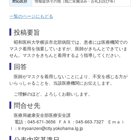
情報提供その他（既に実施済み・お礼お詫び等）
対応区分
一覧のページにもどる
投稿要旨
昭和医科大学横浜市北部病院では、患者には医療機関での
マスク着用を強要していますが、医師がきちんとできていま
せん。マスクをきちんと着用するよう指導してください。
回答
医師がマスクを着用しないことにより、不安を感じる方が
いらっしゃることを、当該医療機関にお伝えします。
ご理解のほど、よろしくお願いします。
問合せ先
医療局健康安全部医療安全課
電話：045-671-3656 ＦＡＸ：045-663-7327 Ｅｍａｉ
ｌ：ir-iryoanzen@city.yokohama.lg.jp
公表内容基準日