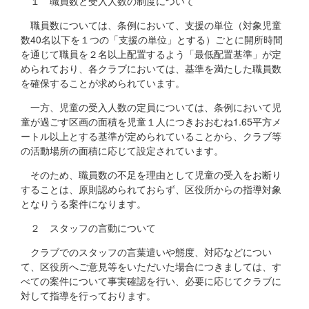
１ 職員数と受入人数の制度について
職員数については、条例において、支援の単位（対象児童
数40名以下を１つの「支援の単位」とする）ごとに開所時間
を通じて職員を２名以上配置するよう「最低配置基準」が定
められており、各クラブにおいては、基準を満たした職員数
を確保することが求められています。
一方、児童の受入人数の定員については、条例において児
童が過ごす区画の面積を児童１人につきおおむね1.65平方メ
ートル以上とする基準が定められていることから、クラブ等
の活動場所の面積に応じて設定されています。
そのため、職員数の不足を理由として児童の受入をお断り
することは、原則認められておらず、区役所からの指導対象
となりうる案件になります。
２ スタッフの言動について
クラブでのスタッフの言葉遣いや態度、対応などについ
て、区役所へご意見等をいただいた場合につきましては、す
べての案件について事実確認を行い、必要に応じてクラブに
対して指導を行っております。