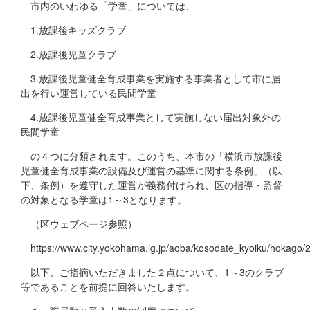
市内のいわゆる「学童」については、
1.放課後キッズクラブ
2.放課後児童クラブ
3.放課後児童健全育成事業を実施する事業者として市に届
出を行い運営している民間学童
4.放課後児童健全育成事業として実施しない届出対象外の
民間学童
の４つに分類されます。このうち、本市の「横浜市放課後
児童健全育成事業の設備及び運営の基準に関する条例」（以
下、条例）を遵守した運営が義務付けられ、区の指導・監督
の対象となる学童は1～3となります。
（区ウェブページ参照）
https://www.city.yokohama.lg.jp/aoba/kosodate_kyoiku/hokag
以下、ご指摘いただきました２点について、1～3のクラブ
等であることを前提に回答いたします。