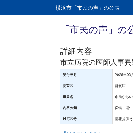
横浜市「市民の声」の公表
「市民の声」の
詳細内容
市立病院の医師人事異
2026年03
受付年月
都筑区
要望区
市民からの
事業名
保健・衛生･
内容分類
情報提供そ
対応区分
一覧のページにもどる