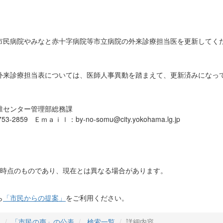
市民病院やみなと赤十字病院等市立病院の外来診療担当医を更新してく
外来診療担当表については、医師人事異動を踏まえて、更新済みになっ
椎センター管理部総務課
-2859 Ｅｍａｉｌ：by-no-somu@city.yokohama.lg.jp
日時点のものであり、現在とは異なる場合があります。
ら
「市民からの提案」
をご利用ください。
」
「市民の声」の公表
検索一覧
詳細内容