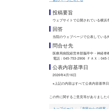
投稿要旨
ウェブサイトで公開されている横浜
回答
当院のウェブページで公表している
問合せ先
医療局病院経営本部脳卒中・神経脊
電話：045-753-2906 ＦＡＸ：045-753
公表内容基準日
2026年4月16日
※上記の内容はすべて公表内容基準
この件に関するご意見等がありました
トップページ
「市民からの提案