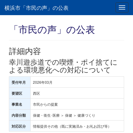
横浜市「市民の声」の公表
Toggl
navig
「市民の声」の公表
詳細内容
幸川遊歩道での喫煙・ポイ捨てに
よる環境悪化への対応について
2026年03月
受付年月
西区
要望区
市民からの提案
事業名
保健・衛生･医療 ＞ 保健 ＞ 健康づくり
内容分類
情報提供その他（既に実施済み・お礼お詫び等）
対応区分