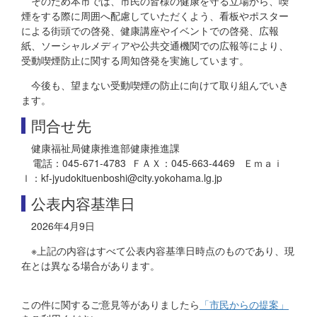
そのため本市では、市民の皆様の健康を守る立場から、喫
煙をする際に周囲へ配慮していただくよう、看板やポスター
による街頭での啓発、健康講座やイベントでの啓発、広報
紙、ソーシャルメディアや公共交通機関での広報等により、
受動喫煙防止に関する周知啓発を実施しています。
今後も、望まない受動喫煙の防止に向けて取り組んでいき
ます。
問合せ先
健康福祉局健康推進部健康推進課
電話：045-671-4783 ＦＡＸ：045-663-4469 Ｅｍａｉ
ｌ：kf-jyudokituenboshi@city.yokohama.lg.jp
公表内容基準日
2026年4月9日
※上記の内容はすべて公表内容基準日時点のものであり、現
在とは異なる場合があります。
この件に関するご意見等がありましたら
「市民からの提案」