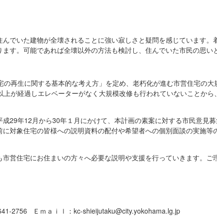
住んでいた建物が全壊されることに強い寂しさと疑問を感じています。
ります。可能であれば全壊以外の方法も検討し、住んでいた市民の思い
住宅の再生に関する基本的な考え方」を定め、老朽化が進む市営住宅の大
年以上が経過しエレベーターがなく大規模改修も行われていないことから
成29年12月から30年１月にかけて、本計画の素案に対する市民意見
前に対象住宅の皆様への説明資料の配付や希望者への個別面談の実施等
も市営住宅にお住まいの方々へ必要な説明や支援を行っていきます。ご
756 Ｅｍａｉｌ：kc-shieijutaku@city.yokohama.lg.jp