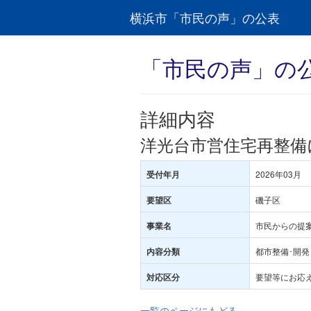
横浜市「市民の声」の公表
「市民の声」の
詳細内容
洋光台市営住宅再整備
2026年03月
受付年月
磯子区
要望区
市民からの提
事業名
都市整備･開発
内容分類
要望等にお応
対応区分
一覧のページにもどる