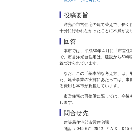
投稿要旨
洋光台市営住宅の建て替えで、長く
十分に行われなかったことに不満があ
回答
本市では、平成30年４月に「市営
で、市営洋光台住宅は、建設から50
置づけられています。
なお、この「基本的な考え方」は、平
た、建替事業の実施にあたっては、事
る費用も本市が負担しています。
市営住宅の再整備に際しては、今後
します。
問合せ先
建築局住宅部市営住宅課
電話：045-671-2942 ＦＡＸ：045-641-2