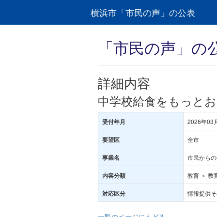
横浜市「市民の声」の公表
「市民の声」の
詳細内容
中学校給食をもっと
2026年03
受付年月
全市
要望区
市民からの
事業名
教育 ＞ 教
内容分類
情報提供そ
対応区分
一覧のページにもどる