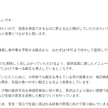
しいです。
冷たいので、容器を保温できるものに変えるなど検討していただきたい
ると改善につながると思います。
徹底し食中毒を予防する観点から、おかずは19℃まで冷やして提供して
下でも美味しく召し上がっていただけるよう、提供温度に適したメニュー
ずにかけて食べる献立も導入しているところです。
ていただくために、小学校でも献立を考えている市の栄養士が、毎日検
を聞き、生徒が食べやすい献立となるよう改善をしています。
、汁物の提供方法を保温性食缶に切り替え、具沢山でより温かい状態で
など生徒の意見を反映した献立づくりを行っています。
とめ、安全・安心で生徒に喜ばれる給食の実現に向けて取り組んでいき