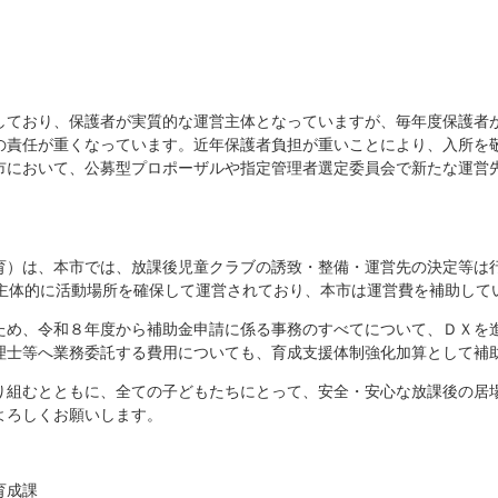
しており、保護者が実質的な運営主体となっていますが、毎年度保護者
の責任が重くなっています。近年保護者負担が重いことにより、入所を
市において、公募型プロポーザルや指定管理者選定委員会で新たな運営
育）は、本市では、放課後児童クラブの誘致・整備・運営先の決定等は
に主体的に活動場所を確保して運営されており、本市は運営費を補助して
ため、令和８年度から補助金申請に係る事務のすべてについて、ＤＸを
理士等へ業務委託する費用についても、育成支援体制強化加算として補
り組むとともに、全ての子どもたちにとって、安全・安心な放課後の居
よろしくお願いします。
育成課