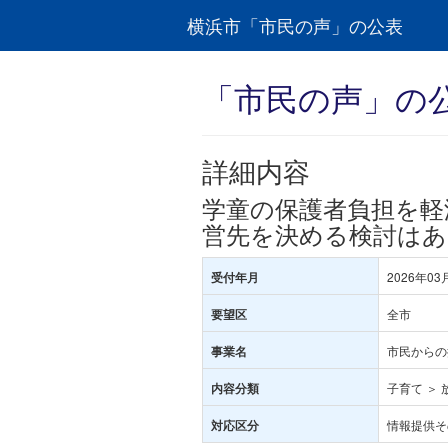
横浜市「市民の声」の公表
「市民の声」の
詳細内容
学童の保護者負担を軽
営先を決める検討は
2026年03
受付年月
全市
要望区
市民からの
事業名
子育て ＞
内容分類
情報提供そ
対応区分